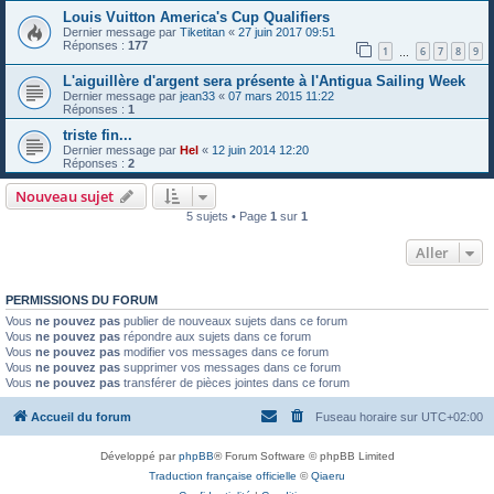
Louis Vuitton America's Cup Qualifiers
Dernier message par
Tiketitan
«
27 juin 2017 09:51
Réponses :
177
1
6
7
8
9
…
L'aiguillère d'argent sera présente à l'Antigua Sailing Week
Dernier message par
jean33
«
07 mars 2015 11:22
Réponses :
1
triste fin...
Dernier message par
Hel
«
12 juin 2014 12:20
Réponses :
2
Nouveau sujet
5 sujets • Page
1
sur
1
Aller
PERMISSIONS DU FORUM
Vous
ne pouvez pas
publier de nouveaux sujets dans ce forum
Vous
ne pouvez pas
répondre aux sujets dans ce forum
Vous
ne pouvez pas
modifier vos messages dans ce forum
Vous
ne pouvez pas
supprimer vos messages dans ce forum
Vous
ne pouvez pas
transférer de pièces jointes dans ce forum
Accueil du forum
Fuseau horaire sur
UTC+02:00
Développé par
phpBB
® Forum Software © phpBB Limited
Traduction française officielle
©
Qiaeru