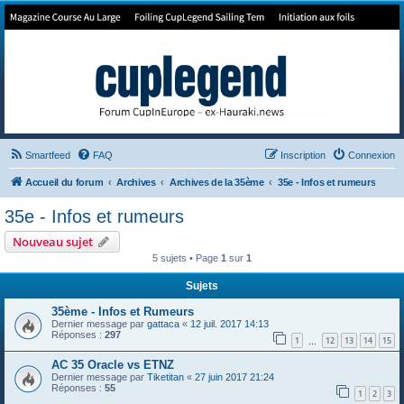
Forum de Cup In Europe
Le forum de l'America's Cup!
Smartfeed
FAQ
Inscription
Connexion
Accueil du forum
Archives
Archives de la 35ème
35e - Infos et rumeurs
35e - Infos et rumeurs
Nouveau sujet
5 sujets • Page
1
sur
1
Sujets
35ème - Infos et Rumeurs
Dernier message par
gattaca
«
12 juil. 2017 14:13
Réponses :
297
1
12
13
14
15
…
AC 35 Oracle vs ETNZ
Dernier message par
Tiketitan
«
27 juin 2017 21:24
Réponses :
55
1
2
3