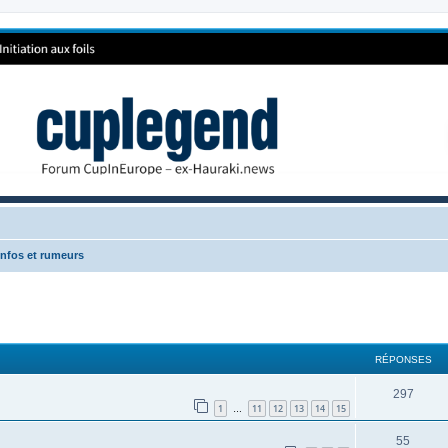
 Infos et rumeurs
RÉPONSES
297
1
11
12
13
14
15
…
55