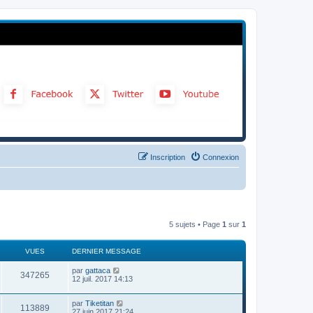
Inscription
Connexion
5 sujets • Page
1
sur
1
VUES
DERNIER MESSAGE
par
gattaca
347265
12 juil. 2017 14:13
par
Tiketitan
113889
27 juin 2017 21:24