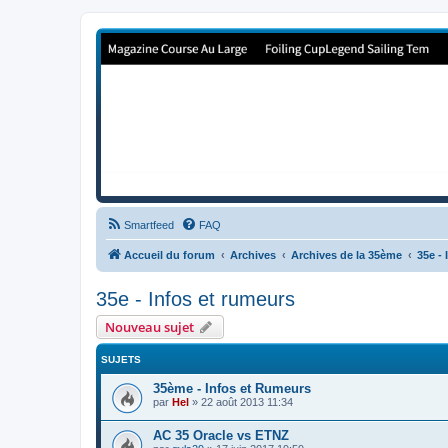
Forum de Cup In Europe
Le forum de l'America's Cup!
Smartfeed
FAQ
Accueil du forum
Archives
Archives de la 35ème
35e -
35e - Infos et rumeurs
Nouveau sujet
SUJETS
35ème - Infos et Rumeurs
par
Hel
»
22 août 2013 11:34
AC 35 Oracle vs ETNZ