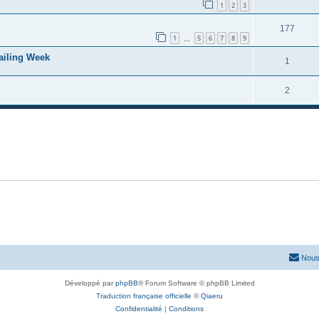
1
2
3
177
1
5
6
7
8
9
…
Sailing Week
1
2
Nous
Développé par
phpBB
® Forum Software © phpBB Limited
Traduction française officielle
©
Qiaeru
Confidentialité
|
Conditions