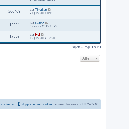
par
Tiketitan
206463
27 juin 2017 09:51
par
jean33
15664
07 mars 2015 11:22
par
Hel
17598
12 juin 2014 12:20
5 sujets • Page
1
sur
1
Aller
 contacter
Supprimer les cookies
Fuseau horaire sur
UTC+02:00