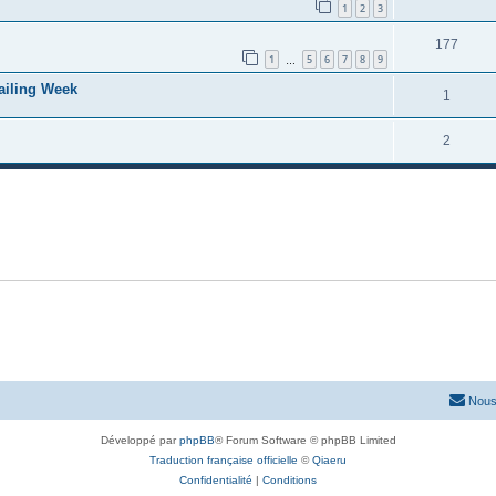
1
2
3
177
1
5
6
7
8
9
…
Sailing Week
1
2
Nous
Développé par
phpBB
® Forum Software © phpBB Limited
Traduction française officielle
©
Qiaeru
Confidentialité
|
Conditions