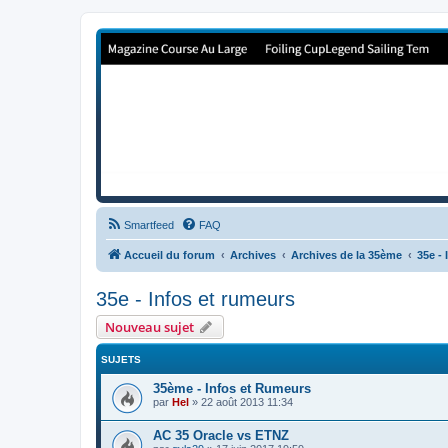
Forum de Cup In Europe
Le forum de l'America's Cup!
Smartfeed
FAQ
Accueil du forum
Archives
Archives de la 35ème
35e -
35e - Infos et rumeurs
Nouveau sujet
SUJETS
35ème - Infos et Rumeurs
par
Hel
»
22 août 2013 11:34
AC 35 Oracle vs ETNZ