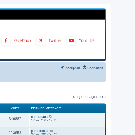
Inscription
Connexion
5 sujets • Page
1
sur
1
VUES
DERNIER MESSAGE
par
gattaca
346887
12 juil. 2017 14:13
par
Tiketitan
113853
27 juin 2017 21:24