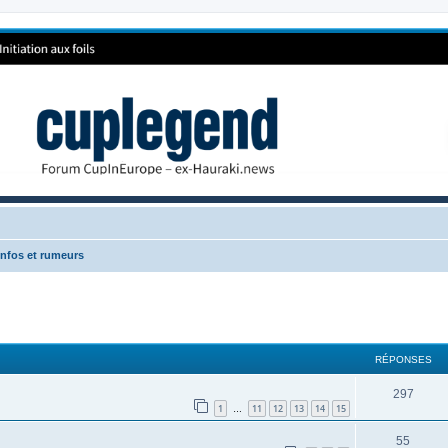
 Infos et rumeurs
RÉPONSES
297
1
11
12
13
14
15
…
55