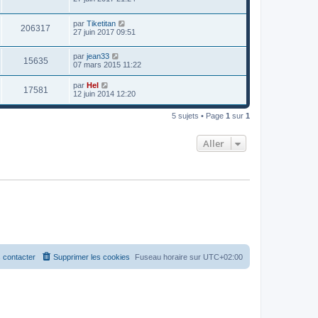
par
Tiketitan
206317
27 juin 2017 09:51
par
jean33
15635
07 mars 2015 11:22
par
Hel
17581
12 juin 2014 12:20
5 sujets • Page
1
sur
1
Aller
 contacter
Supprimer les cookies
Fuseau horaire sur
UTC+02:00