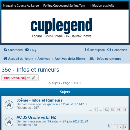
Forum de Cup In Europe
Le forum de l'America's Cup!
Smartfeed
FAQ
Inscription
Connexion
Accueil du forum
Archives
Archives de la 35ème
35e - Infos et rumeurs
35e - Infos et rumeurs
Nouveau sujet
5 sujets • Page
1
sur
1
Sujets
35ème - Infos et Rumeurs
Dernier message par
gattaca
«
12 juil. 2017 14:13
Réponses :
297
1
12
13
14
15
…
AC 35 Oracle vs ETNZ
Dernier message par
Tiketitan
«
27 juin 2017 21:24
Réponses :
55
1
2
3