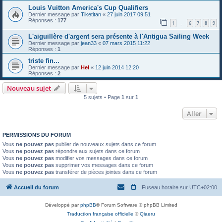
Louis Vuitton America's Cup Qualifiers
Dernier message par
Tiketitan
«
27 juin 2017 09:51
Réponses :
177
1
6
7
8
9
…
L'aiguillère d'argent sera présente à l'Antigua Sailing Week
Dernier message par
jean33
«
07 mars 2015 11:22
Réponses :
1
triste fin...
Dernier message par
Hel
«
12 juin 2014 12:20
Réponses :
2
Nouveau sujet
5 sujets • Page
1
sur
1
Aller
PERMISSIONS DU FORUM
Vous
ne pouvez pas
publier de nouveaux sujets dans ce forum
Vous
ne pouvez pas
répondre aux sujets dans ce forum
Vous
ne pouvez pas
modifier vos messages dans ce forum
Vous
ne pouvez pas
supprimer vos messages dans ce forum
Vous
ne pouvez pas
transférer de pièces jointes dans ce forum
Accueil du forum
Fuseau horaire sur
UTC+02:00
Développé par
phpBB
® Forum Software © phpBB Limited
Traduction française officielle
©
Qiaeru