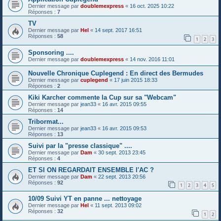
Dernier message par
doublemexpress
«
16 oct. 2025 10:22
Réponses :
7
TV
Dernier message par
Hel
«
14 sept. 2017 16:51
Réponses :
58
1
2
3
Sponsoring ....
Dernier message par
doublemexpress
«
14 nov. 2016 11:01
Nouvelle Chronique Cuplegend : En direct des Bermudes
Dernier message par
cuplegend
«
17 juin 2015 18:33
Réponses :
2
Kiki Karcher commente la Cup sur sa "Webcam"
Dernier message par
jean33
«
16 avr. 2015 09:55
Réponses :
14
Tribormat...
Dernier message par
jean33
«
16 avr. 2015 09:53
Réponses :
13
Suivi par la "presse classique" ....
Dernier message par
Dam
«
30 sept. 2013 23:45
Réponses :
4
ET SI ON REGARDAIT ENSEMBLE l'AC ?
Dernier message par
Dam
«
22 sept. 2013 20:56
Réponses :
92
1
2
3
4
5
10/09 Suivi YT en panne ... nettoyage
Dernier message par
Hel
«
11 sept. 2013 09:02
Réponses :
32
1
2