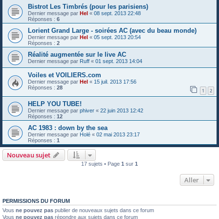
Bistrot Les Timbrés (pour les parisiens)
Dernier message par
Hel
«
08 sept. 2013 22:48
Réponses :
6
Lorient Grand Large - soirées AC (avec du beau monde)
Dernier message par
Hel
«
05 sept. 2013 20:54
Réponses :
2
Réalité augmentée sur le live AC
Dernier message par
Ruff
«
01 sept. 2013 14:04
Voiles et VOILIERS.com
Dernier message par
Hel
«
15 juil. 2013 17:56
Réponses :
28
1
2
HELP YOU TUBE!
Dernier message par
phiver
«
22 juin 2013 12:42
Réponses :
12
AC 1983 : down by the sea
Dernier message par
Holé
«
02 mai 2013 23:17
Réponses :
1
Nouveau sujet
17 sujets • Page
1
sur
1
Aller
PERMISSIONS DU FORUM
Vous
ne pouvez pas
publier de nouveaux sujets dans ce forum
Vous
ne pouvez pas
répondre aux sujets dans ce forum