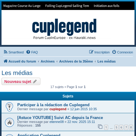
Forum de Cup In Europe
Le forum de l'America's Cup!
Smartfeed
FAQ
Inscription
Connexion
Accueil du forum
Archives
Archives de la 35ème
Les médias
Les médias
Nouveau sujet
17 sujets • Page
1
sur
1
Sujets
Participer à la rédaction de Cuplegend
Dernier message par
cuplegend
«
12 juin 2015 10:35
[Astuce YOUTUBE] Suivi AC depuis la France
Dernier message par
etienne08
«
22 nov. 2025 15:11
Réponses :
155
1
5
6
7
8
…
Application Cuplegend