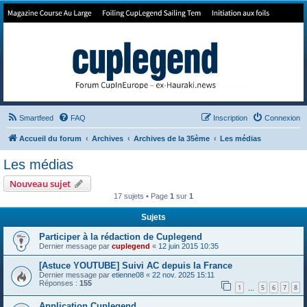
Forum de Cup In Europe
Le forum de l'America's Cup!
Smartfeed
FAQ
Inscription
Connexion
Accueil du forum
Archives
Archives de la 35ème
Les médias
Les médias
Nouveau sujet
17 sujets • Page
1
sur
1
Sujets
Participer à la rédaction de Cuplegend
Dernier message par
cuplegend
«
12 juin 2015 10:35
[Astuce YOUTUBE] Suivi AC depuis la France
Dernier message par
etienne08
«
22 nov. 2025 15:11
Réponses :
155
1
5
6
7
8
…
Application Cuplegend