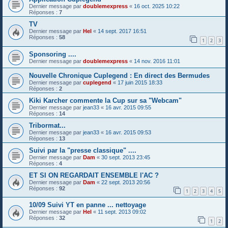
Dernier message par
doublemexpress
«
16 oct. 2025 10:22
Réponses :
7
TV
Dernier message par
Hel
«
14 sept. 2017 16:51
Réponses :
58
1
2
3
Sponsoring ....
Dernier message par
doublemexpress
«
14 nov. 2016 11:01
Nouvelle Chronique Cuplegend : En direct des Bermudes
Dernier message par
cuplegend
«
17 juin 2015 18:33
Réponses :
2
Kiki Karcher commente la Cup sur sa "Webcam"
Dernier message par
jean33
«
16 avr. 2015 09:55
Réponses :
14
Tribormat...
Dernier message par
jean33
«
16 avr. 2015 09:53
Réponses :
13
Suivi par la "presse classique" ....
Dernier message par
Dam
«
30 sept. 2013 23:45
Réponses :
4
ET SI ON REGARDAIT ENSEMBLE l'AC ?
Dernier message par
Dam
«
22 sept. 2013 20:56
Réponses :
92
1
2
3
4
5
10/09 Suivi YT en panne ... nettoyage
Dernier message par
Hel
«
11 sept. 2013 09:02
Réponses :
32
1
2