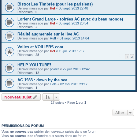
Bistrot Les Timbrés (pour les parisiens)
Dernier message par
Hel
«
08 sept. 2013 22:48
Réponses :
6
Lorient Grand Large - soirées AC (avec du beau monde)
Dernier message par
Hel
«
05 sept. 2013 20:54
Réponses :
2
Réalité augmentée sur le live AC
Dernier message par
Ruff
«
01 sept. 2013 14:04
Voiles et VOILIERS.com
Dernier message par
Hel
«
15 juil. 2013 17:56
Réponses :
28
1
2
HELP YOU TUBE!
Dernier message par
phiver
«
22 juin 2013 12:42
Réponses :
12
AC 1983 : down by the sea
Dernier message par
Holé
«
02 mai 2013 23:17
Réponses :
1
Nouveau sujet
17 sujets • Page
1
sur
1
Aller
PERMISSIONS DU FORUM
Vous
ne pouvez pas
publier de nouveaux sujets dans ce forum
Vous
ne pouvez pas
répondre aux sujets dans ce forum