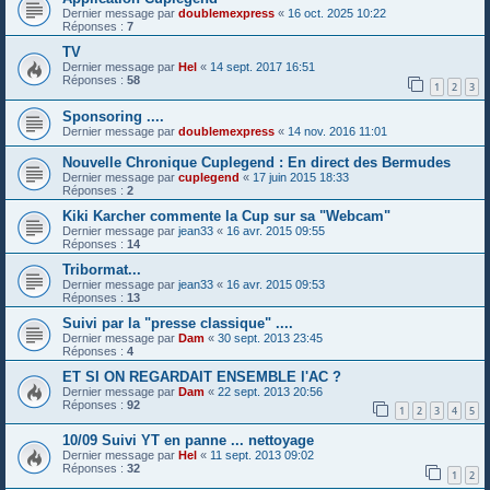
Dernier message par
doublemexpress
«
16 oct. 2025 10:22
Réponses :
7
TV
Dernier message par
Hel
«
14 sept. 2017 16:51
Réponses :
58
1
2
3
Sponsoring ....
Dernier message par
doublemexpress
«
14 nov. 2016 11:01
Nouvelle Chronique Cuplegend : En direct des Bermudes
Dernier message par
cuplegend
«
17 juin 2015 18:33
Réponses :
2
Kiki Karcher commente la Cup sur sa "Webcam"
Dernier message par
jean33
«
16 avr. 2015 09:55
Réponses :
14
Tribormat...
Dernier message par
jean33
«
16 avr. 2015 09:53
Réponses :
13
Suivi par la "presse classique" ....
Dernier message par
Dam
«
30 sept. 2013 23:45
Réponses :
4
ET SI ON REGARDAIT ENSEMBLE l'AC ?
Dernier message par
Dam
«
22 sept. 2013 20:56
Réponses :
92
1
2
3
4
5
10/09 Suivi YT en panne ... nettoyage
Dernier message par
Hel
«
11 sept. 2013 09:02
Réponses :
32
1
2