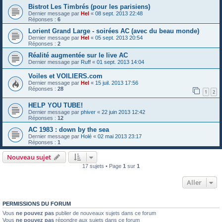
Bistrot Les Timbrés (pour les parisiens)
Dernier message par
Hel
«
08 sept. 2013 22:48
Réponses :
6
Lorient Grand Large - soirées AC (avec du beau monde)
Dernier message par
Hel
«
05 sept. 2013 20:54
Réponses :
2
Réalité augmentée sur le live AC
Dernier message par
Ruff
«
01 sept. 2013 14:04
Voiles et VOILIERS.com
Dernier message par
Hel
«
15 juil. 2013 17:56
Réponses :
28
1
2
HELP YOU TUBE!
Dernier message par
phiver
«
22 juin 2013 12:42
Réponses :
12
AC 1983 : down by the sea
Dernier message par
Holé
«
02 mai 2013 23:17
Réponses :
1
Nouveau sujet
17 sujets • Page
1
sur
1
Aller
PERMISSIONS DU FORUM
Vous
ne pouvez pas
publier de nouveaux sujets dans ce forum
Vous
ne pouvez pas
répondre aux sujets dans ce forum