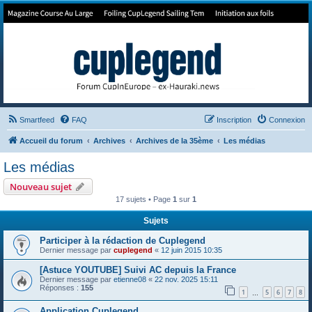
Forum de Cup In Europe
Le forum de l'America's Cup!
Smartfeed
FAQ
Inscription
Connexion
Accueil du forum
Archives
Archives de la 35ème
Les médias
Les médias
Nouveau sujet
17 sujets • Page
1
sur
1
Sujets
Participer à la rédaction de Cuplegend
Dernier message par
cuplegend
«
12 juin 2015 10:35
[Astuce YOUTUBE] Suivi AC depuis la France
Dernier message par
etienne08
«
22 nov. 2025 15:11
Réponses :
155
1
5
6
7
8
…
Application Cuplegend