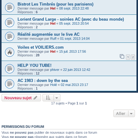
Bistrot Les Timbrés (pour les parisiens)
Dernier message par
Hel
«
08 sept. 2013 22:48
Réponses :
6
Lorient Grand Large - soirées AC (avec du beau monde)
Dernier message par
Hel
«
05 sept. 2013 20:54
Réponses :
2
Réalité augmentée sur le live AC
Dernier message par
Ruff
«
01 sept. 2013 14:04
Voiles et VOILIERS.com
Dernier message par
Hel
«
15 juil. 2013 17:56
Réponses :
28
1
2
HELP YOU TUBE!
Dernier message par
phiver
«
22 juin 2013 12:42
Réponses :
12
AC 1983 : down by the sea
Dernier message par
Holé
«
02 mai 2013 23:17
Réponses :
1
Nouveau sujet
17 sujets • Page
1
sur
1
Aller
PERMISSIONS DU FORUM
Vous
ne pouvez pas
publier de nouveaux sujets dans ce forum
Vous
ne pouvez pas
répondre aux sujets dans ce forum