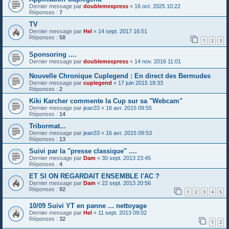
Dernier message par
doublemexpress
«
16 oct. 2025 10:22
Réponses :
7
TV
Dernier message par
Hel
«
14 sept. 2017 16:51
Réponses :
58
1
2
3
Sponsoring ....
Dernier message par
doublemexpress
«
14 nov. 2016 11:01
Nouvelle Chronique Cuplegend : En direct des Bermudes
Dernier message par
cuplegend
«
17 juin 2015 18:33
Réponses :
2
Kiki Karcher commente la Cup sur sa "Webcam"
Dernier message par
jean33
«
16 avr. 2015 09:55
Réponses :
14
Tribormat...
Dernier message par
jean33
«
16 avr. 2015 09:53
Réponses :
13
Suivi par la "presse classique" ....
Dernier message par
Dam
«
30 sept. 2013 23:45
Réponses :
4
ET SI ON REGARDAIT ENSEMBLE l'AC ?
Dernier message par
Dam
«
22 sept. 2013 20:56
Réponses :
92
1
2
3
4
5
10/09 Suivi YT en panne ... nettoyage
Dernier message par
Hel
«
11 sept. 2013 09:02
Réponses :
32
1
2