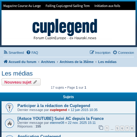
Forum de Cup In Europe
Le forum de l'America's Cup!
Smartfeed
FAQ
Inscription
Connexion
Accueil du forum
Archives
Archives de la 35ème
Les médias
Les médias
Nouveau sujet
17 sujets • Page
1
sur
1
Sujets
Participer à la rédaction de Cuplegend
Dernier message par
cuplegend
«
12 juin 2015 10:35
[Astuce YOUTUBE] Suivi AC depuis la France
Dernier message par
etienne08
«
22 nov. 2025 15:11
Réponses :
155
1
5
6
7
8
…
Application Cuplegend