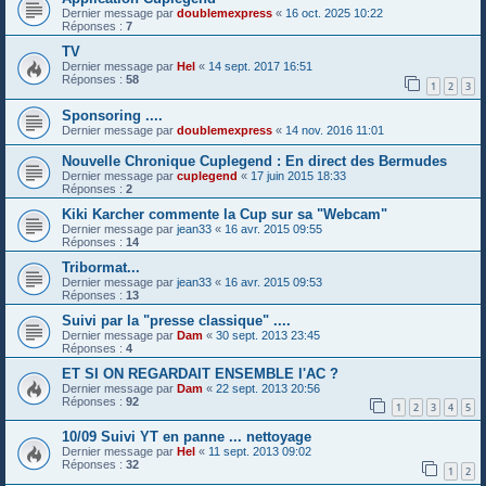
Dernier message par
doublemexpress
«
16 oct. 2025 10:22
Réponses :
7
TV
Dernier message par
Hel
«
14 sept. 2017 16:51
Réponses :
58
1
2
3
Sponsoring ....
Dernier message par
doublemexpress
«
14 nov. 2016 11:01
Nouvelle Chronique Cuplegend : En direct des Bermudes
Dernier message par
cuplegend
«
17 juin 2015 18:33
Réponses :
2
Kiki Karcher commente la Cup sur sa "Webcam"
Dernier message par
jean33
«
16 avr. 2015 09:55
Réponses :
14
Tribormat...
Dernier message par
jean33
«
16 avr. 2015 09:53
Réponses :
13
Suivi par la "presse classique" ....
Dernier message par
Dam
«
30 sept. 2013 23:45
Réponses :
4
ET SI ON REGARDAIT ENSEMBLE l'AC ?
Dernier message par
Dam
«
22 sept. 2013 20:56
Réponses :
92
1
2
3
4
5
10/09 Suivi YT en panne ... nettoyage
Dernier message par
Hel
«
11 sept. 2013 09:02
Réponses :
32
1
2