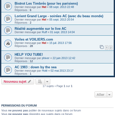
Bistrot Les Timbrés (pour les parisiens)
Dernier message par
Hel
«
08 sept. 2013 22:48
Réponses :
6
Lorient Grand Large - soirées AC (avec du beau monde)
Dernier message par
Hel
«
05 sept. 2013 20:54
Réponses :
2
Réalité augmentée sur le live AC
Dernier message par
Ruff
«
01 sept. 2013 14:04
Voiles et VOILIERS.com
Dernier message par
Hel
«
15 juil. 2013 17:56
Réponses :
28
1
2
HELP YOU TUBE!
Dernier message par
phiver
«
22 juin 2013 12:42
Réponses :
12
AC 1983 : down by the sea
Dernier message par
Holé
«
02 mai 2013 23:17
Réponses :
1
Nouveau sujet
17 sujets • Page
1
sur
1
Aller
PERMISSIONS DU FORUM
Vous
ne pouvez pas
publier de nouveaux sujets dans ce forum
Vous
ne pouvez pas
répondre aux sujets dans ce forum