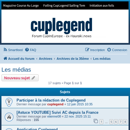
Forum de Cup In Europe
Le forum de l'America's Cup!
Smartfeed
FAQ
Inscription
Connexion
Accueil du forum
Archives
Archives de la 35ème
Les médias
Les médias
Nouveau sujet
17 sujets • Page
1
sur
1
Sujets
Participer à la rédaction de Cuplegend
Dernier message par
cuplegend
«
12 juin 2015 10:35
[Astuce YOUTUBE] Suivi AC depuis la France
Dernier message par
etienne08
«
22 nov. 2025 15:11
Réponses :
155
1
5
6
7
8
…
Application Cuplegend