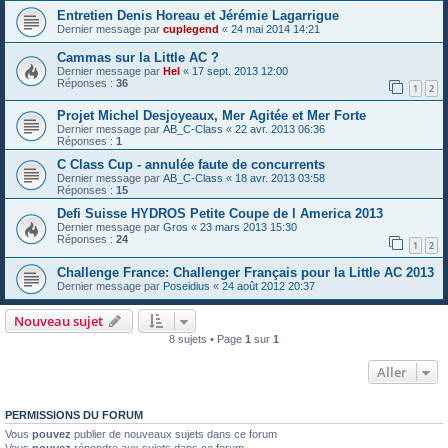
Entretien Denis Horeau et Jérémie Lagarrigue
Dernier message par
cuplegend
«
24 mai 2014 14:21
Cammas sur la Little AC ?
Dernier message par
Hel
«
17 sept. 2013 12:00
Réponses :
36
1
2
Projet Michel Desjoyeaux, Mer Agitée et Mer Forte
Dernier message par
AB_C-Class
«
22 avr. 2013 06:36
Réponses :
1
C Class Cup - annulée faute de concurrents
Dernier message par
AB_C-Class
«
18 avr. 2013 03:58
Réponses :
15
Defi Suisse HYDROS Petite Coupe de l America 2013
Dernier message par
Gros
«
23 mars 2013 15:30
Réponses :
24
1
2
Challenge France: Challenger Français pour la Little AC 2013
Dernier message par
Poseidius
«
24 août 2012 20:37
Nouveau sujet
8 sujets • Page
1
sur
1
Aller
PERMISSIONS DU FORUM
Vous
pouvez
publier de nouveaux sujets dans ce forum