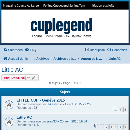
Forum de Cup In Europe
Le forum de l'America's Cup!
Smartfeed
FAQ
Inscription
Connexion
Accueil du forum
Archives
Archives de la 35ème
Autour de la Cup
Little AC
Little AC
Nouveau sujet
8 sujets • Page
1
sur
1
Sujets
LITTLE CUP - Genève 2015
Dernier message par
Tiketitan
«
21 sept. 2015 22:26
Réponses :
28
1
2
Little AC
Dernier message par
jean33
«
25 févr. 2015 19:04
Réponses :
115
1
2
3
4
5
6