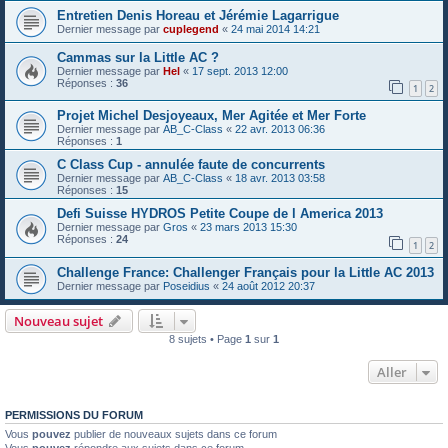
Entretien Denis Horeau et Jérémie Lagarrigue
Dernier message par
cuplegend
«
24 mai 2014 14:21
Cammas sur la Little AC ?
Dernier message par
Hel
«
17 sept. 2013 12:00
Réponses :
36
1
2
Projet Michel Desjoyeaux, Mer Agitée et Mer Forte
Dernier message par
AB_C-Class
«
22 avr. 2013 06:36
Réponses :
1
C Class Cup - annulée faute de concurrents
Dernier message par
AB_C-Class
«
18 avr. 2013 03:58
Réponses :
15
Defi Suisse HYDROS Petite Coupe de l America 2013
Dernier message par
Gros
«
23 mars 2013 15:30
Réponses :
24
1
2
Challenge France: Challenger Français pour la Little AC 2013
Dernier message par
Poseidius
«
24 août 2012 20:37
Nouveau sujet
8 sujets • Page
1
sur
1
Aller
PERMISSIONS DU FORUM
Vous
pouvez
publier de nouveaux sujets dans ce forum