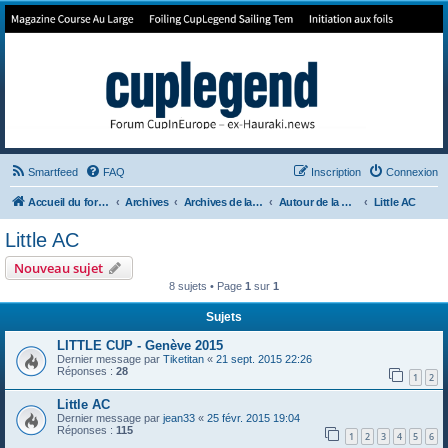
Forum de Cup In Europe
Le forum de l'America's Cup!
Smartfeed
FAQ
Inscription
Connexion
Accueil du forum
Archives
Archives de la 35ème
Autour de la Cup
Little AC
Little AC
Nouveau sujet
8 sujets • Page
1
sur
1
Sujets
LITTLE CUP - Genève 2015
Dernier message par
Tiketitan
«
21 sept. 2015 22:26
Réponses :
28
1
2
Little AC
Dernier message par
jean33
«
25 févr. 2015 19:04
Réponses :
115
1
2
3
4
5
6