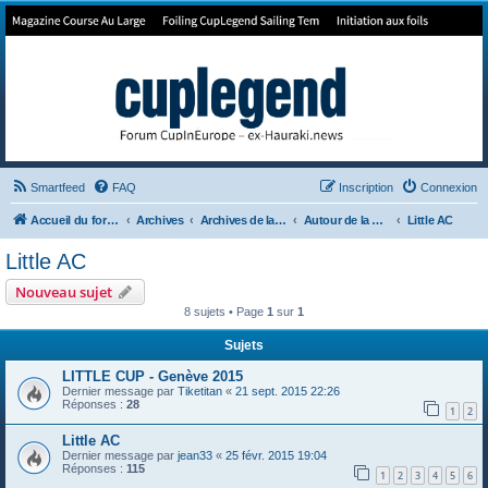
Forum de Cup In Europe
Le forum de l'America's Cup!
Smartfeed
FAQ
Inscription
Connexion
Accueil du forum
Archives
Archives de la 35ème
Autour de la Cup
Little AC
Little AC
Nouveau sujet
8 sujets • Page
1
sur
1
Sujets
LITTLE CUP - Genève 2015
Dernier message par
Tiketitan
«
21 sept. 2015 22:26
Réponses :
28
1
2
Little AC
Dernier message par
jean33
«
25 févr. 2015 19:04
Réponses :
115
1
2
3
4
5
6