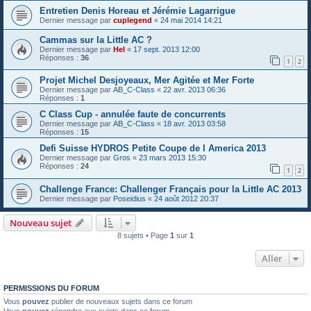
Entretien Denis Horeau et Jérémie Lagarrigue
Dernier message par
cuplegend
«
24 mai 2014 14:21
Cammas sur la Little AC ?
Dernier message par
Hel
«
17 sept. 2013 12:00
Réponses :
36
1
2
Projet Michel Desjoyeaux, Mer Agitée et Mer Forte
Dernier message par
AB_C-Class
«
22 avr. 2013 06:36
Réponses :
1
C Class Cup - annulée faute de concurrents
Dernier message par
AB_C-Class
«
18 avr. 2013 03:58
Réponses :
15
Defi Suisse HYDROS Petite Coupe de l America 2013
Dernier message par
Gros
«
23 mars 2013 15:30
Réponses :
24
1
2
Challenge France: Challenger Français pour la Little AC 2013
Dernier message par
Poseidius
«
24 août 2012 20:37
Nouveau sujet
8 sujets • Page
1
sur
1
Aller
PERMISSIONS DU FORUM
Vous
pouvez
publier de nouveaux sujets dans ce forum