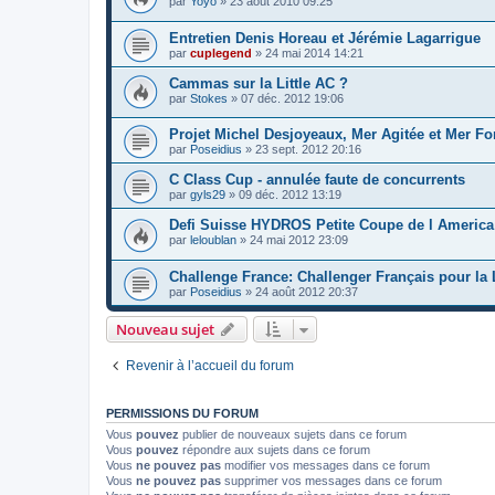
par
Yoyo
»
23 août 2010 09:25
Entretien Denis Horeau et Jérémie Lagarrigue
par
cuplegend
»
24 mai 2014 14:21
Cammas sur la Little AC ?
par
Stokes
»
07 déc. 2012 19:06
Projet Michel Desjoyeaux, Mer Agitée et Mer Fo
par
Poseidius
»
23 sept. 2012 20:16
C Class Cup - annulée faute de concurrents
par
gyls29
»
09 déc. 2012 13:19
Defi Suisse HYDROS Petite Coupe de l America
par
leloublan
»
24 mai 2012 23:09
Challenge France: Challenger Français pour la 
par
Poseidius
»
24 août 2012 20:37
Nouveau sujet
Revenir à l’accueil du forum
PERMISSIONS DU FORUM
Vous
pouvez
publier de nouveaux sujets dans ce forum
Vous
pouvez
répondre aux sujets dans ce forum
Vous
ne pouvez pas
modifier vos messages dans ce forum
Vous
ne pouvez pas
supprimer vos messages dans ce forum