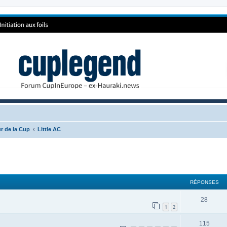
r de la Cup
Little AC
RÉPONSES
28
1
2
115