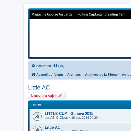
Forum de Cup In Europe
Le forum de l'America's Cup!
Smartfeed
FAQ
Accueil du forum
Archives
Archives de la 35ème
Autou
Little AC
Nouveau sujet
SUJETS
LITTLE CUP - Genève 2015
par
AB_C-Class
»
19 avr. 2014 04:20
Little AC