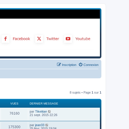
Inscription
Connexion
8 sujets • Page
1
sur
1
VUES
DERNIER MESSAGE
par
Tiketitan
76160
21 sept. 2015 22:26
par
jean33
175300
25 févr. 2015 19:04