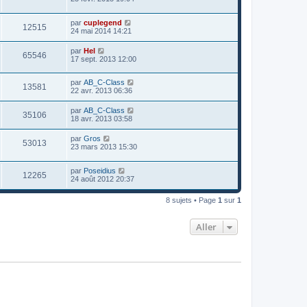
par
cuplegend
12515
24 mai 2014 14:21
par
Hel
65546
17 sept. 2013 12:00
par
AB_C-Class
13581
22 avr. 2013 06:36
par
AB_C-Class
35106
18 avr. 2013 03:58
par
Gros
53013
23 mars 2013 15:30
par
Poseidius
12265
24 août 2012 20:37
8 sujets • Page
1
sur
1
Aller