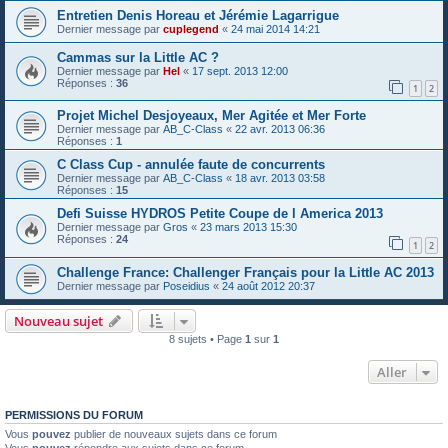
Entretien Denis Horeau et Jérémie Lagarrigue
Dernier message par
cuplegend
«
24 mai 2014 14:21
Cammas sur la Little AC ?
Dernier message par
Hel
«
17 sept. 2013 12:00
Réponses :
36
1
2
Projet Michel Desjoyeaux, Mer Agitée et Mer Forte
Dernier message par
AB_C-Class
«
22 avr. 2013 06:36
Réponses :
1
C Class Cup - annulée faute de concurrents
Dernier message par
AB_C-Class
«
18 avr. 2013 03:58
Réponses :
15
Defi Suisse HYDROS Petite Coupe de l America 2013
Dernier message par
Gros
«
23 mars 2013 15:30
Réponses :
24
1
2
Challenge France: Challenger Français pour la Little AC 2013
Dernier message par
Poseidius
«
24 août 2012 20:37
Nouveau sujet
8 sujets • Page
1
sur
1
Aller
PERMISSIONS DU FORUM
Vous
pouvez
publier de nouveaux sujets dans ce forum