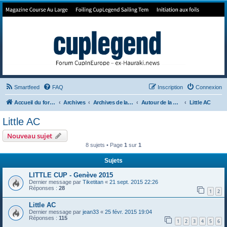
Forum de Cup In Europe
Le forum de l'America's Cup!
Smartfeed
FAQ
Inscription
Connexion
Accueil du forum
Archives
Archives de la 35ème
Autour de la Cup
Little AC
Little AC
Nouveau sujet
8 sujets • Page
1
sur
1
Sujets
LITTLE CUP - Genève 2015
Dernier message par
Tiketitan
«
21 sept. 2015 22:26
Réponses :
28
1
2
Little AC
Dernier message par
jean33
«
25 févr. 2015 19:04
Réponses :
115
1
2
3
4
5
6