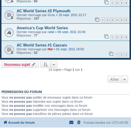
Réponses :
60
1
2
3
4
AC World Series #2 Plymouth
Dernier message par
Gros
«
18 sept. 2011 23:17
Réponses :
107
1
2
3
4
5
6
America’s Cup World Series
Dernier message par
rafat
«
06 sept. 2011 16:40
Réponses :
77
1
2
3
4
AC World Series #1 Cascais
Dernier message par
Hel
«
01 sept. 2011 19:50
Réponses :
52
1
2
3
Nouveau sujet
14 sujets • Page
1
sur
1
Aller
PERMISSIONS DU FORUM
Vous
ne pouvez pas
publier de nouveaux sujets dans ce forum
Vous
ne pouvez pas
répondre aux sujets dans ce forum
Vous
ne pouvez pas
modifier vos messages dans ce forum
Vous
ne pouvez pas
supprimer vos messages dans ce forum
Vous
ne pouvez pas
transférer de pièces jointes dans ce forum
Accueil du forum
Fuseau horaire sur
UTC+02:00