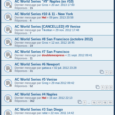
AC World Series "#9" Naples (ex #10)
Dernier message par
Gros
«
20 avr. 2013 17:00
Réponses :
15
AC World Series #10 & 11 - New York
Dernier message par
Hel
«
09 janv. 2013 20:58
Réponses :
4
AC World Series [CANCELLED] #9 Venise
Dernier message par
Tiketitan
«
29 nov. 2012 17:48
Réponses :
7
AC World Series #8 San Francisco (octobre 2012)
Dernier message par
Gros
«
12 oct. 2012 18:45
Réponses :
19
AC World Series #7 San Francisco
Dernier message par
doublemexpress
«
21 sept. 2012 09:41
Réponses :
11
AC World Series #6 Newport
Dernier message par
gattaca
«
02 juil. 2012 23:28
Réponses :
31
1
2
AC World Series #5 Venise
Dernier message par
Greg
«
29 mai 2012 09:42
Réponses :
52
1
2
3
AC World Series #4 Naples
Dernier message par
Hel
«
16 avr. 2012 22:13
Réponses :
362
1
16
17
18
19
…
AC World Series #3 San Diego
Dernier message par
rafat
«
22 nov. 2011 14:42