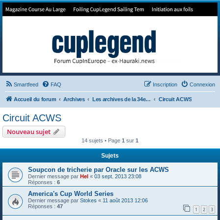
Forum de Cup In Europe
Le forum de l'America's Cup!
Smartfeed
FAQ
Inscription
Connexion
Accueil du forum
Archives
Les archives de la 34e America's Cup
Circuit ACWS
Circuit ACWS
Nouveau sujet
14 sujets • Page
1
sur
1
Sujets
Soupcon de tricherie par Oracle sur les ACWS
Dernier message par
Hel
«
03 sept. 2013 23:08
Réponses :
6
America's Cup World Series
Dernier message par
Stokes
«
11 août 2013 12:06
Réponses :
47
1
2
3