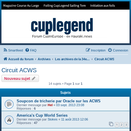
Forum de Cup In Europe
Le forum de l'America's Cup!
Smartfeed
FAQ
Inscription
Connexion
Accueil du forum
Archives
Les archives de la 34e America's Cup
Circuit ACWS
Circuit ACWS
Nouveau sujet
14 sujets • Page
1
sur
1
Sujets
Soupcon de tricherie par Oracle sur les ACWS
Dernier message par
Hel
«
03 sept. 2013 23:08
Réponses :
6
America's Cup World Series
Dernier message par
Stokes
«
11 août 2013 12:06
Réponses :
47
1
2
3