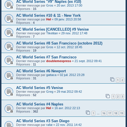
AC World Series "#9" Naples (ex #10)
Dernier message par
Gros
«
20 avr. 2013 17:00
Réponses :
15
AC World Series #10 & 11 - New York
Dernier message par
Hel
«
09 janv. 2013 20:58
Réponses :
4
AC World Series [CANCELLED] #9 Venise
Dernier message par
Tiketitan
«
29 nov. 2012 17:48
Réponses :
7
AC World Series #8 San Francisco (octobre 2012)
Dernier message par
Gros
«
12 oct. 2012 18:45
Réponses :
19
AC World Series #7 San Francisco
Dernier message par
doublemexpress
«
21 sept. 2012 09:41
Réponses :
11
AC World Series #6 Newport
Dernier message par
gattaca
«
02 juil. 2012 23:28
Réponses :
31
1
2
AC World Series #5 Venise
Dernier message par
Greg
«
29 mai 2012 09:42
Réponses :
52
1
2
3
AC World Series #4 Naples
Dernier message par
Hel
«
16 avr. 2012 22:13
Réponses :
362
1
16
17
18
19
…
AC World Series #3 San Diego
Dernier message par
rafat
«
22 nov. 2011 14:42