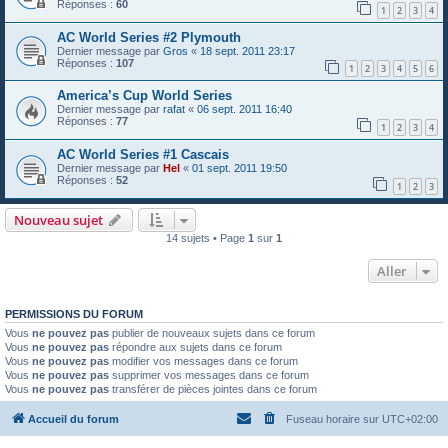
Réponses :
60
1
2
3
4
AC World Series #2 Plymouth
Dernier message par
Gros
«
18 sept. 2011 23:17
Réponses :
107
1
2
3
4
5
6
America’s Cup World Series
Dernier message par
rafat
«
06 sept. 2011 16:40
Réponses :
77
1
2
3
4
AC World Series #1 Cascais
Dernier message par
Hel
«
01 sept. 2011 19:50
Réponses :
52
1
2
3
Nouveau sujet
14 sujets • Page
1
sur
1
Aller
PERMISSIONS DU FORUM
Vous
ne pouvez pas
publier de nouveaux sujets dans ce forum
Vous
ne pouvez pas
répondre aux sujets dans ce forum
Vous
ne pouvez pas
modifier vos messages dans ce forum
Vous
ne pouvez pas
supprimer vos messages dans ce forum
Vous
ne pouvez pas
transférer de pièces jointes dans ce forum
Accueil du forum
Fuseau horaire sur
UTC+02:00