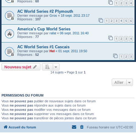
Réponses :
60
1
2
3
4
AC World Series #2 Plymouth
Dernier message par
Gros
«
18 sept. 2011 23:17
Réponses :
107
1
2
3
4
5
6
America’s Cup World Series
Dernier message par
rafat
«
06 sept. 2011 16:40
Réponses :
77
1
2
3
4
AC World Series #1 Cascais
Dernier message par
Hel
«
01 sept. 2011 19:50
Réponses :
52
1
2
3
Nouveau sujet
14 sujets • Page
1
sur
1
Aller
PERMISSIONS DU FORUM
Vous
ne pouvez pas
publier de nouveaux sujets dans ce forum
Vous
ne pouvez pas
répondre aux sujets dans ce forum
Vous
ne pouvez pas
modifier vos messages dans ce forum
Vous
ne pouvez pas
supprimer vos messages dans ce forum
Vous
ne pouvez pas
transférer de pièces jointes dans ce forum
Accueil du forum
Fuseau horaire sur
UTC+02:00