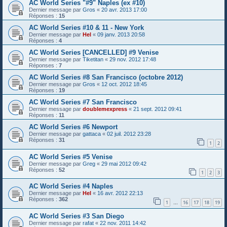
AC World Series "#9" Naples (ex #10)
Dernier message par
Gros
«
20 avr. 2013 17:00
Réponses :
15
AC World Series #10 & 11 - New York
Dernier message par
Hel
«
09 janv. 2013 20:58
Réponses :
4
AC World Series [CANCELLED] #9 Venise
Dernier message par
Tiketitan
«
29 nov. 2012 17:48
Réponses :
7
AC World Series #8 San Francisco (octobre 2012)
Dernier message par
Gros
«
12 oct. 2012 18:45
Réponses :
19
AC World Series #7 San Francisco
Dernier message par
doublemexpress
«
21 sept. 2012 09:41
Réponses :
11
AC World Series #6 Newport
Dernier message par
gattaca
«
02 juil. 2012 23:28
Réponses :
31
1
2
AC World Series #5 Venise
Dernier message par
Greg
«
29 mai 2012 09:42
Réponses :
52
1
2
3
AC World Series #4 Naples
Dernier message par
Hel
«
16 avr. 2012 22:13
Réponses :
362
1
16
17
18
19
…
AC World Series #3 San Diego
Dernier message par
rafat
«
22 nov. 2011 14:42