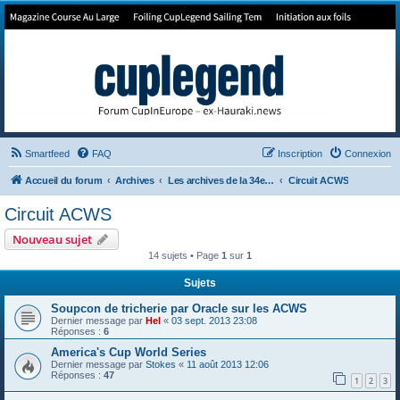
Forum de Cup In Europe
Le forum de l'America's Cup!
Smartfeed
FAQ
Inscription
Connexion
Accueil du forum
Archives
Les archives de la 34e America's Cup
Circuit ACWS
Circuit ACWS
Nouveau sujet
14 sujets • Page
1
sur
1
Sujets
Soupcon de tricherie par Oracle sur les ACWS
Dernier message par
Hel
«
03 sept. 2013 23:08
Réponses :
6
America's Cup World Series
Dernier message par
Stokes
«
11 août 2013 12:06
Réponses :
47
1
2
3