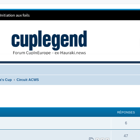
ca's Cup
Circuit ACWS
RÉPONSES
6
47