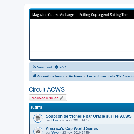
Forum de Cup In Europe
Le forum de l'America's Cup!
Smartfeed
FAQ
Accueil du forum
Archives
Les archives de la 34e Ameri
Circuit ACWS
Nouveau sujet
SUJETS
Soupcon de tricherie par Oracle sur les ACWS
par
Holé
»
26 août 2013 14:47
America's Cup World Series
par
Yoyo
»
23 nov. 2010 14:59