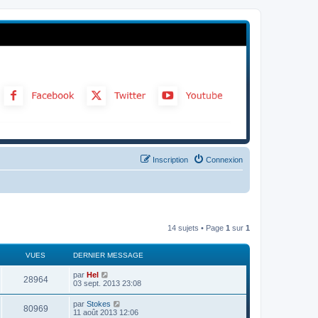
Inscription
Connexion
14 sujets • Page
1
sur
1
VUES
DERNIER MESSAGE
par
Hel
28964
03 sept. 2013 23:08
par
Stokes
80969
11 août 2013 12:06