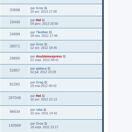
par
Gros
33698
20 avr. 2013 17:00
par
Hel
19440
09 janv. 2013 20:58
par
Tiketitan
24699
29 nov. 2012 17:48
par
Gros
38571
12 oct. 2012 18:45
par
doublemexpress
29690
21 sept. 2012 09:41
par
gattaca
52857
02 juil. 2012 23:28
par
Greg
82282
29 mai 2012 09:42
par
Hel
287048
16 avr. 2012 22:13
par
rafat
96634
22 nov. 2011 14:42
par
Gros
140989
18 sept. 2011 23:17