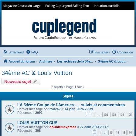
Forum de Cup In Europe
Le forum de l'America's Cup!
Smartfeed
FAQ
Inscription
Connexion
Accueil du forum
Archives
Les archives de la 34e America's Cup
34ème AC & Louis Vuitton
34ème AC & Louis Vuitton
Nouveau sujet
2 sujets • Page
1
sur
1
Sujets
LA 34ème Coupe de l'America .... suivis et commentaires
Dernier message par
marc67
«
14 janv. 2026 22:39
Réponses :
2092
1
102
103
104
105
…
LOUIS VUITTON CUP
Dernier message par
doublemexpress
«
27 août 2013 20:12
Réponses :
308
1
13
14
15
16
…