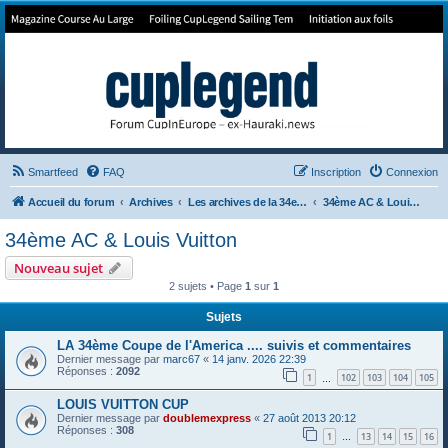
Forum de Cup In Europe
Le forum de l'America's Cup!
Smartfeed
FAQ
Inscription
Connexion
Accueil du forum
Archives
Les archives de la 34e America's Cup
34ème AC & Louis Vuitton
34ème AC & Louis Vuitton
Nouveau sujet
2 sujets • Page
1
sur
1
Sujets
LA 34ème Coupe de l'America .... suivis et commentaires
Dernier message par
marc67
«
14 janv. 2026 22:39
Réponses :
2092
1
102
103
104
105
…
LOUIS VUITTON CUP
Dernier message par
doublemexpress
«
27 août 2013 20:12
Réponses :
308
1
13
14
15
16
…