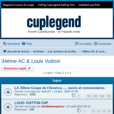
Forum de Cup In Europe
Le forum de l'America's Cup!
Smartfeed
FAQ
Inscription
Connexion
Accueil du forum
Archives
Les archives de la 34e America's Cup
34ème AC & Louis Vuitton
34ème AC & Louis Vuitton
Nouveau sujet
2 sujets • Page
1
sur
1
Sujets
LA 34ème Coupe de l'America .... suivis et commentaires
Dernier message par
marc67
«
14 janv. 2026 22:39
Réponses :
2092
1
102
103
104
105
…
LOUIS VUITTON CUP
Dernier message par
doublemexpress
«
27 août 2013 20:12
Réponses :
308
1
13
14
15
16
…