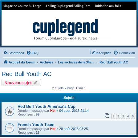
Forum de Cup In Europe
Le forum de l'America's Cup!
Smartfeed
FAQ
Inscription
Connexion
Accueil du forum
Archives
Les archives de la 34e America's Cup
Red Bull Youth AC
Red Bull Youth AC
Nouveau sujet
2 sujets • Page
1
sur
1
Sujets
Red Bull Youth America’s Cup
Dernier message par
Hel
«
04 sept. 2013 21:14
Réponses :
99
1
2
3
4
5
French Youth Team
Dernier message par
Hel
«
28 août 2013 08:25
Réponses :
13