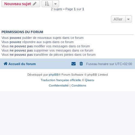
Nouveau sujet
2 sujets • Page
1
sur
1
Aller
PERMISSIONS DU FORUM
Vous
pouvez
publier de nouveaux sujets dans ce forum
Vous
pouvez
répondre aux sujets dans ce forum
Vous
ne pouvez pas
modifier vos messages dans ce forum
Vous
ne pouvez pas
supprimer vos messages dans ce forum
Vous
ne pouvez pas
transférer de pièces jointes dans ce forum
Accueil du forum
Fuseau horaire sur
UTC+02:00
Développé par
phpBB
® Forum Software © phpBB Limited
Traduction française officielle
©
Qiaeru
Confidentialité
|
Conditions