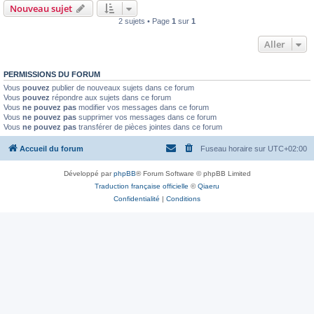
Nouveau sujet
2 sujets • Page
1
sur
1
Aller
PERMISSIONS DU FORUM
Vous
pouvez
publier de nouveaux sujets dans ce forum
Vous
pouvez
répondre aux sujets dans ce forum
Vous
ne pouvez pas
modifier vos messages dans ce forum
Vous
ne pouvez pas
supprimer vos messages dans ce forum
Vous
ne pouvez pas
transférer de pièces jointes dans ce forum
Accueil du forum
Fuseau horaire sur
UTC+02:00
Développé par
phpBB
® Forum Software © phpBB Limited
Traduction française officielle
©
Qiaeru
Confidentialité
|
Conditions