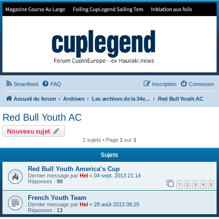
Forum de Cup In Europe
Le forum de l'America's Cup!
Smartfeed
FAQ
Inscription
Connexion
Accueil du forum
Archives
Les archives de la 34e America's Cup
Red Bull Youth AC
Red Bull Youth AC
Nouveau sujet
2 sujets • Page
1
sur
1
Sujets
Red Bull Youth America’s Cup
Dernier message par
Hel
«
04 sept. 2013 21:14
Réponses :
99
1
2
3
4
5
French Youth Team
Dernier message par
Hel
«
28 août 2013 08:25
Réponses :
13