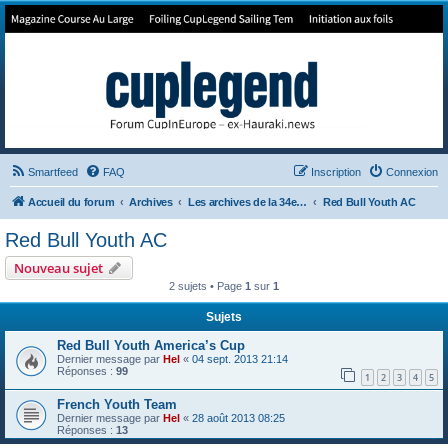
Forum de Cup In Europe
Le forum de l'America's Cup!
Smartfeed
FAQ
Inscription
Connexion
Accueil du forum
Archives
Les archives de la 34e America's Cup
Red Bull Youth AC
Red Bull Youth AC
Nouveau sujet
2 sujets • Page
1
sur
1
Sujets
Red Bull Youth America’s Cup
Dernier message par
Hel
«
04 sept. 2013 21:14
Réponses :
99
1
2
3
4
5
French Youth Team
Dernier message par
Hel
«
28 août 2013 08:25
Réponses :
13