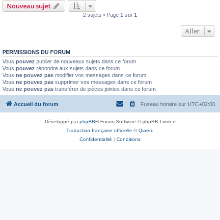
Nouveau sujet
2 sujets • Page
1
sur
1
Aller
PERMISSIONS DU FORUM
Vous
pouvez
publier de nouveaux sujets dans ce forum
Vous
pouvez
répondre aux sujets dans ce forum
Vous
ne pouvez pas
modifier vos messages dans ce forum
Vous
ne pouvez pas
supprimer vos messages dans ce forum
Vous
ne pouvez pas
transférer de pièces jointes dans ce forum
Accueil du forum
Fuseau horaire sur
UTC+02:00
Développé par
phpBB
® Forum Software © phpBB Limited
Traduction française officielle
©
Qiaeru
Confidentialité
|
Conditions