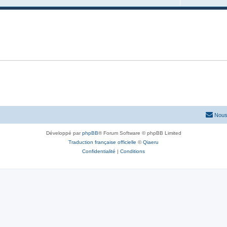
Nous
Développé par
phpBB
® Forum Software © phpBB Limited
Traduction française officielle
©
Qiaeru
Confidentialité
|
Conditions