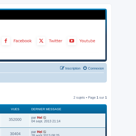
Inscription
Connexion
2 sujets • Page
1
sur
1
VUES
DERNIER MESSAGE
par
Hel
352000
04 sept. 2013 21:14
par
Hel
30404
28 août 2013 08:25