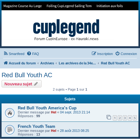
Forum de Cup In Europe
Le forum de l'America's Cup!
Smartfeed
FAQ
Inscription
Connexion
Accueil du forum
Archives
Les archives de la 34e America's Cup
Red Bull Youth AC
Red Bull Youth AC
Nouveau sujet
2 sujets • Page
1
sur
1
Sujets
Red Bull Youth America’s Cup
Dernier message par
Hel
«
04 sept. 2013 21:14
Réponses :
99
1
2
3
4
5
French Youth Team
Dernier message par
Hel
«
28 août 2013 08:25
Réponses :
13