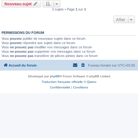
Nouveau sujet
2 sujets • Page
1
sur
1
Aller
PERMISSIONS DU FORUM
Vous
pouvez
publier de nouveaux sujets dans ce forum
Vous
pouvez
répondre aux sujets dans ce forum
Vous
ne pouvez pas
modifier vos messages dans ce forum
Vous
ne pouvez pas
supprimer vos messages dans ce forum
Vous
ne pouvez pas
transférer de pièces jointes dans ce forum
Accueil du forum
Fuseau horaire sur
UTC+02:00
Développé par
phpBB
® Forum Software © phpBB Limited
Traduction française officielle
©
Qiaeru
Confidentialité
|
Conditions