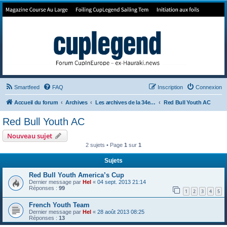
Forum de Cup In Europe
Le forum de l'America's Cup!
Smartfeed
FAQ
Inscription
Connexion
Accueil du forum
Archives
Les archives de la 34e America's Cup
Red Bull Youth AC
Red Bull Youth AC
Nouveau sujet
2 sujets • Page
1
sur
1
Sujets
Red Bull Youth America’s Cup
Dernier message par
Hel
«
04 sept. 2013 21:14
Réponses :
99
1
2
3
4
5
French Youth Team
Dernier message par
Hel
«
28 août 2013 08:25
Réponses :
13