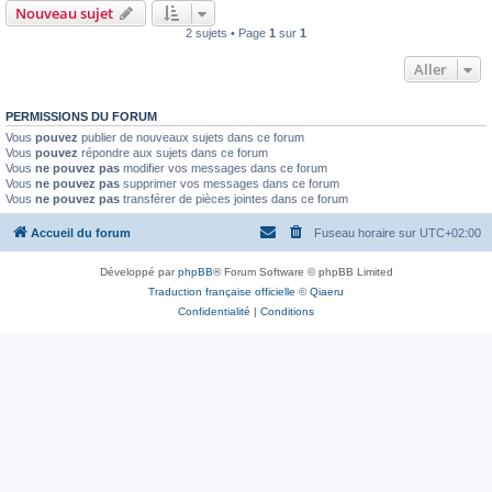
Nouveau sujet
2 sujets • Page
1
sur
1
Aller
PERMISSIONS DU FORUM
Vous
pouvez
publier de nouveaux sujets dans ce forum
Vous
pouvez
répondre aux sujets dans ce forum
Vous
ne pouvez pas
modifier vos messages dans ce forum
Vous
ne pouvez pas
supprimer vos messages dans ce forum
Vous
ne pouvez pas
transférer de pièces jointes dans ce forum
Accueil du forum
Fuseau horaire sur
UTC+02:00
Développé par
phpBB
® Forum Software © phpBB Limited
Traduction française officielle
©
Qiaeru
Confidentialité
|
Conditions