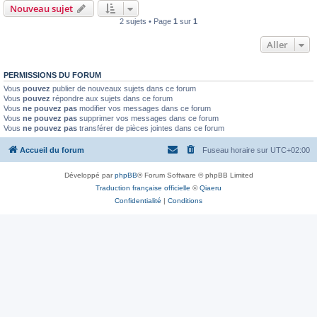
Nouveau sujet
2 sujets • Page
1
sur
1
Aller
PERMISSIONS DU FORUM
Vous
pouvez
publier de nouveaux sujets dans ce forum
Vous
pouvez
répondre aux sujets dans ce forum
Vous
ne pouvez pas
modifier vos messages dans ce forum
Vous
ne pouvez pas
supprimer vos messages dans ce forum
Vous
ne pouvez pas
transférer de pièces jointes dans ce forum
Accueil du forum
Fuseau horaire sur
UTC+02:00
Développé par
phpBB
® Forum Software © phpBB Limited
Traduction française officielle
©
Qiaeru
Confidentialité
|
Conditions