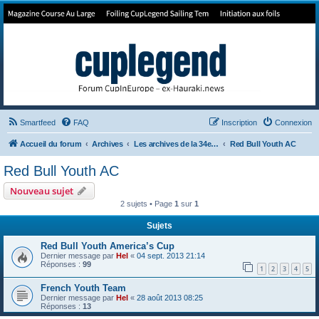
Forum de Cup In Europe
Le forum de l'America's Cup!
Smartfeed
FAQ
Inscription
Connexion
Accueil du forum
Archives
Les archives de la 34e America's Cup
Red Bull Youth AC
Red Bull Youth AC
Nouveau sujet
2 sujets • Page
1
sur
1
Sujets
Red Bull Youth America’s Cup
Dernier message par
Hel
«
04 sept. 2013 21:14
Réponses :
99
1
2
3
4
5
French Youth Team
Dernier message par
Hel
«
28 août 2013 08:25
Réponses :
13