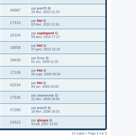
par
jean33
40087
20 févr. 2010 21:33
par
Hel
17310
03 févr. 2010 11:16
par
cuplegend
16104
09 janv. 2010 17:17
par
Hel
16858
07 janv. 2010 10:19
par
Gros
18630
01 oct. 2009 11:25
par
Hel
17109
06 sept. 2009 09:54
par
Hel
41534
04 avr. 2009 20:00
par
seamermar
17530
21 févr. 2008 18:55
par
jean33
47285
18 févr. 2008 16:03
par
gloups
24523
03 juil. 2007 13:53
12 sujets • Page
1
sur
1