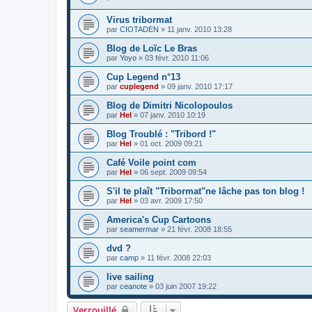
Virus tribormat
par
CIOTADEN
»
11 janv. 2010 13:28
Blog de Loïc Le Bras
par
Yoyo
»
03 févr. 2010 11:06
Cup Legend n°13
par
cuplegend
»
09 janv. 2010 17:17
Blog de Dimitri Nicolopoulos
par
Hel
»
07 janv. 2010 10:19
Blog Troublé : "Tribord !"
par
Hel
»
01 oct. 2009 09:21
Café Voile point com
par
Hel
»
06 sept. 2009 09:54
S'il te plaît "Tribormat"ne lâche pas ton blog !
par
Hel
»
03 avr. 2009 17:50
America's Cup Cartoons
par
seamermar
»
21 févr. 2008 18:55
dvd ?
par
camp
»
11 févr. 2008 22:03
live sailing
par
ceanote
»
03 juin 2007 19:22
Verrouillé