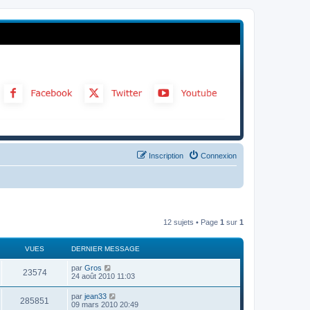
Inscription
Connexion
12 sujets • Page
1
sur
1
VUES
DERNIER MESSAGE
par
Gros
23574
24 août 2010 11:03
par
jean33
285851
09 mars 2010 20:49