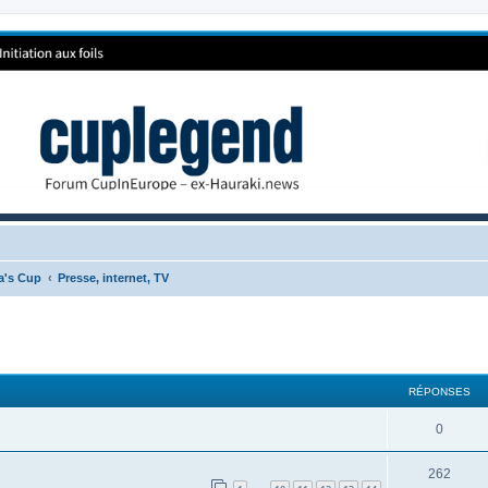
ca's Cup
Presse, internet, TV
RÉPONSES
0
262