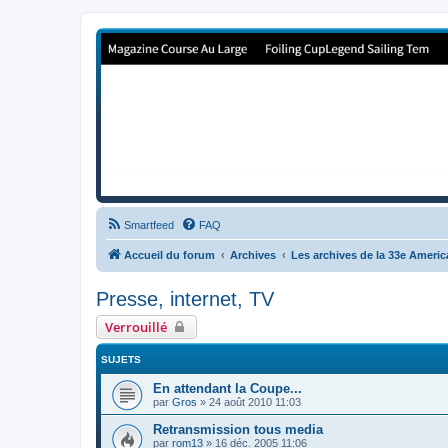
Forum de Cup In Europe
Le forum de l'America's Cup!
Smartfeed
FAQ
Accueil du forum
Archives
Les archives de la 33e Ameri
Presse, internet, TV
Verrouillé
SUJETS
En attendant la Coupe...
par
Gros
»
24 août 2010 11:03
Retransmission tous media
par
rom13
»
16 déc. 2005 11:06