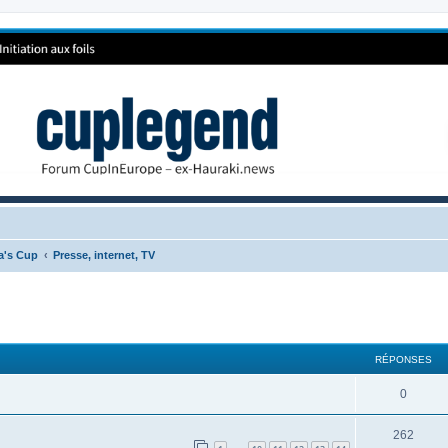
ca's Cup
Presse, internet, TV
RÉPONSES
0
262