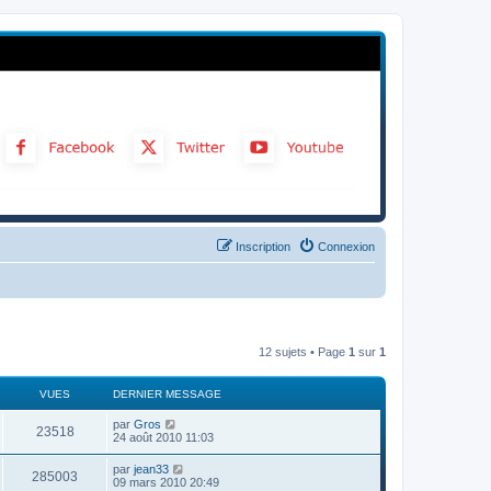
Inscription
Connexion
12 sujets • Page
1
sur
1
VUES
DERNIER MESSAGE
par
Gros
23518
24 août 2010 11:03
par
jean33
285003
09 mars 2010 20:49