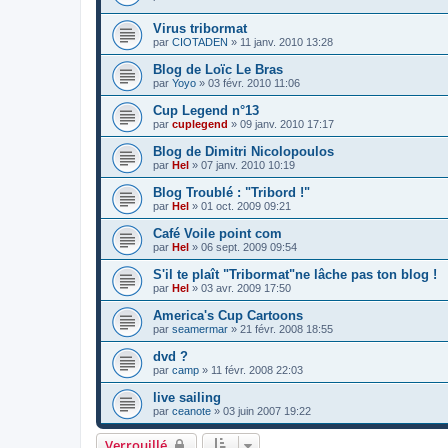
Virus tribormat
par
CIOTADEN
»
11 janv. 2010 13:28
Blog de Loïc Le Bras
par
Yoyo
»
03 févr. 2010 11:06
Cup Legend n°13
par
cuplegend
»
09 janv. 2010 17:17
Blog de Dimitri Nicolopoulos
par
Hel
»
07 janv. 2010 10:19
Blog Troublé : "Tribord !"
par
Hel
»
01 oct. 2009 09:21
Café Voile point com
par
Hel
»
06 sept. 2009 09:54
S'il te plaît "Tribormat"ne lâche pas ton blog !
par
Hel
»
03 avr. 2009 17:50
America's Cup Cartoons
par
seamermar
»
21 févr. 2008 18:55
dvd ?
par
camp
»
11 févr. 2008 22:03
live sailing
par
ceanote
»
03 juin 2007 19:22
Verrouillé