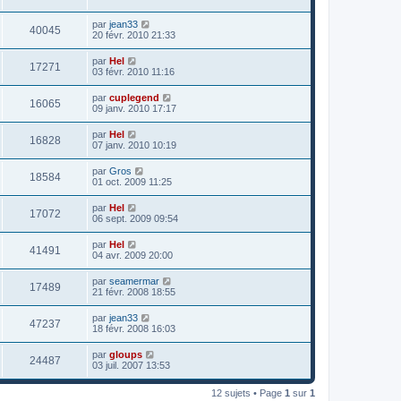
par
jean33
40045
20 févr. 2010 21:33
par
Hel
17271
03 févr. 2010 11:16
par
cuplegend
16065
09 janv. 2010 17:17
par
Hel
16828
07 janv. 2010 10:19
par
Gros
18584
01 oct. 2009 11:25
par
Hel
17072
06 sept. 2009 09:54
par
Hel
41491
04 avr. 2009 20:00
par
seamermar
17489
21 févr. 2008 18:55
par
jean33
47237
18 févr. 2008 16:03
par
gloups
24487
03 juil. 2007 13:53
12 sujets • Page
1
sur
1