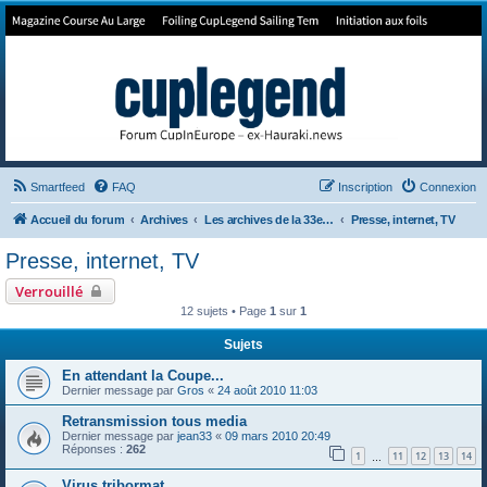
Forum de Cup In Europe
Le forum de l'America's Cup!
Smartfeed
FAQ
Inscription
Connexion
Accueil du forum
Archives
Les archives de la 33e America's Cup
Presse, internet, TV
Presse, internet, TV
Verrouillé
12 sujets • Page
1
sur
1
Sujets
En attendant la Coupe...
Dernier message par
Gros
«
24 août 2010 11:03
Retransmission tous media
Dernier message par
jean33
«
09 mars 2010 20:49
Réponses :
262
1
11
12
13
14
…
Virus tribormat