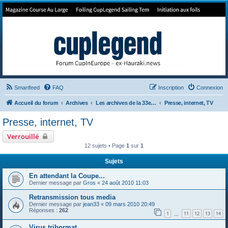
Forum de Cup In Europe
Le forum de l'America's Cup!
Smartfeed
FAQ
Inscription
Connexion
Accueil du forum
Archives
Les archives de la 33e America's Cup
Presse, internet, TV
Presse, internet, TV
Verrouillé
12 sujets • Page
1
sur
1
Sujets
En attendant la Coupe...
Dernier message par
Gros
«
24 août 2010 11:03
Retransmission tous media
Dernier message par
jean33
«
09 mars 2010 20:49
Réponses :
262
1
11
12
13
14
…
Virus tribormat