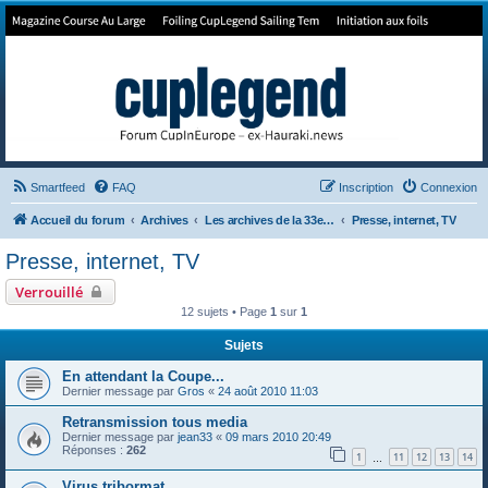
Forum de Cup In Europe
Le forum de l'America's Cup!
Smartfeed
FAQ
Inscription
Connexion
Accueil du forum
Archives
Les archives de la 33e America's Cup
Presse, internet, TV
Presse, internet, TV
Verrouillé
12 sujets • Page
1
sur
1
Sujets
En attendant la Coupe...
Dernier message par
Gros
«
24 août 2010 11:03
Retransmission tous media
Dernier message par
jean33
«
09 mars 2010 20:49
Réponses :
262
1
11
12
13
14
…
Virus tribormat