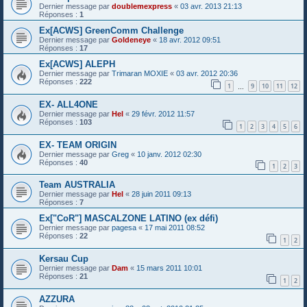
Dernier message par
doublemexpress
«
03 avr. 2013 21:13
Réponses :
1
Ex[ACWS] GreenComm Challenge
Dernier message par
Goldeneye
«
18 avr. 2012 09:51
Réponses :
17
Ex[ACWS] ALEPH
Dernier message par
Trimaran MOXIE
«
03 avr. 2012 20:36
Réponses :
222
1
9
10
11
12
…
EX- ALL4ONE
Dernier message par
Hel
«
29 févr. 2012 11:57
Réponses :
103
1
2
3
4
5
6
EX- TEAM ORIGIN
Dernier message par
Greg
«
10 janv. 2012 02:30
Réponses :
40
1
2
3
Team AUSTRALIA
Dernier message par
Hel
«
28 juin 2011 09:13
Réponses :
7
Ex["CoR"] MASCALZONE LATINO (ex défi)
Dernier message par
pagesa
«
17 mai 2011 08:52
Réponses :
22
1
2
Kersau Cup
Dernier message par
Dam
«
15 mars 2011 10:01
Réponses :
21
1
2
AZZURA