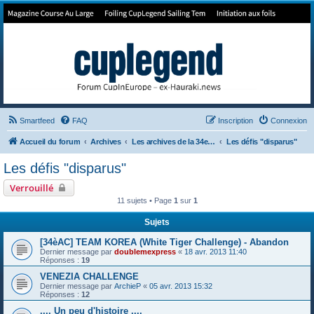
Forum de Cup In Europe
Le forum de l'America's Cup!
Smartfeed
FAQ
Inscription
Connexion
Accueil du forum
Archives
Les archives de la 34e America's Cup
Les défis "disparus"
Les défis "disparus"
Verrouillé
11 sujets • Page
1
sur
1
Sujets
[34èAC] TEAM KOREA (White Tiger Challenge) - Abandon
Dernier message par
doublemexpress
«
18 avr. 2013 11:40
Réponses :
19
VENEZIA CHALLENGE
Dernier message par
ArchieP
«
05 avr. 2013 15:32
Réponses :
12
.... Un peu d'histoire ....