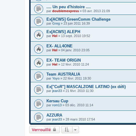
.... Un peu d'histoire ....
par
doublemexpress
»
03 avr. 2013 21:09
Ex[ACWS] GreenComm Challenge
par
Greg
»
23 juin 2011 16:39
Ex[ACWS] ALEPH
par
Hel
»
13 sept. 2010 19:52
EX- ALL4ONE
par
Hel
»
04 janv. 2010 23:05
EX- TEAM ORIGIN
par
Hel
»
12 févr. 2010 11:24
Team AUSTRALIA
par
Yoyo
»
22 févr. 2011 19:30
Ex["CoR"] MASCALZONE LATINO (ex défi)
par
jean33
»
21 févr. 2010 11:30
Kersau Cup
par
rom13
»
03 déc. 2010 11:14
AZZURA
par
jean33
»
28 mars 2010 17:54
Verrouillé