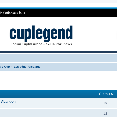
ca's Cup
Les défis "disparus"
RÉPONSES
- Abandon
19
12