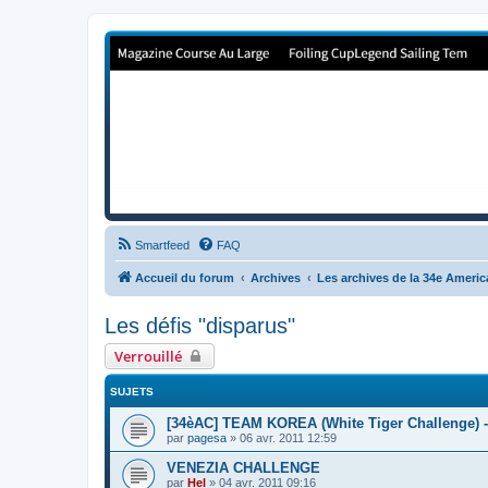
Forum de Cup In Europe
Le forum de l'America's Cup!
Smartfeed
FAQ
Accueil du forum
Archives
Les archives de la 34e Ameri
Les défis "disparus"
Verrouillé
SUJETS
[34èAC] TEAM KOREA (White Tiger Challenge) 
par
pagesa
»
06 avr. 2011 12:59
VENEZIA CHALLENGE
par
Hel
»
04 avr. 2011 09:16