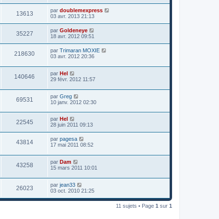
par
doublemexpress
13613
03 avr. 2013 21:13
par
Goldeneye
35227
18 avr. 2012 09:51
par
Trimaran MOXIE
218630
03 avr. 2012 20:36
par
Hel
140646
29 févr. 2012 11:57
par
Greg
69531
10 janv. 2012 02:30
par
Hel
22545
28 juin 2011 09:13
par
pagesa
43814
17 mai 2011 08:52
par
Dam
43258
15 mars 2011 10:01
par
jean33
26023
03 oct. 2010 21:25
11 sujets • Page
1
sur
1