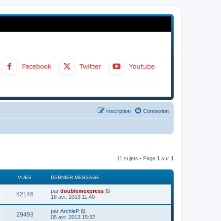
Inscription
Connexion
11 sujets • Page
1
sur
1
VUES
DERNIER MESSAGE
par
doublemexpress
52146
18 avr. 2013 11:40
par
ArchieP
29493
05 avr. 2013 15:32