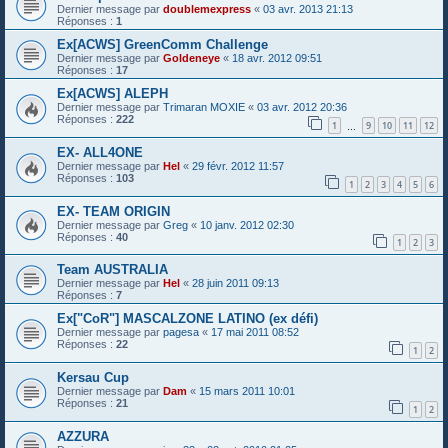
Dernier message par
doublemexpress
«
03 avr. 2013 21:13
Réponses :
1
Ex[ACWS] GreenComm Challenge
Dernier message par
Goldeneye
«
18 avr. 2012 09:51
Réponses :
17
Ex[ACWS] ALEPH
Dernier message par
Trimaran MOXIE
«
03 avr. 2012 20:36
Réponses :
222
1
9
10
11
12
…
EX- ALL4ONE
Dernier message par
Hel
«
29 févr. 2012 11:57
Réponses :
103
1
2
3
4
5
6
EX- TEAM ORIGIN
Dernier message par
Greg
«
10 janv. 2012 02:30
Réponses :
40
1
2
3
Team AUSTRALIA
Dernier message par
Hel
«
28 juin 2011 09:13
Réponses :
7
Ex["CoR"] MASCALZONE LATINO (ex défi)
Dernier message par
pagesa
«
17 mai 2011 08:52
Réponses :
22
1
2
Kersau Cup
Dernier message par
Dam
«
15 mars 2011 10:01
Réponses :
21
1
2
AZZURA