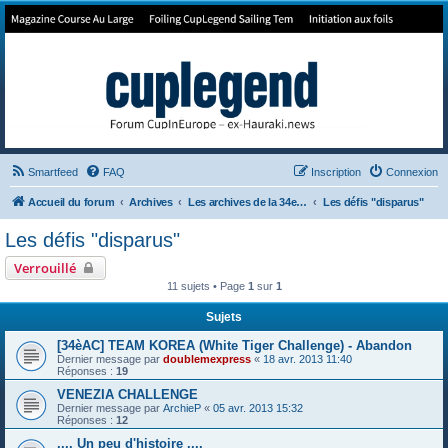
Forum de Cup In Europe
Le forum de l'America's Cup!
Smartfeed
FAQ
Inscription
Connexion
Accueil du forum
Archives
Les archives de la 34e America's Cup
Les défis "disparus"
Les défis "disparus"
Verrouillé
11 sujets • Page
1
sur
1
Sujets
[34èAC] TEAM KOREA (White Tiger Challenge) - Abandon
Dernier message par
doublemexpress
«
18 avr. 2013 11:40
Réponses :
19
VENEZIA CHALLENGE
Dernier message par
ArchieP
«
05 avr. 2013 15:32
Réponses :
12
.... Un peu d'histoire ....