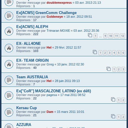
Dernier message par
doublemexpress
«
03 avr. 2013 21:13
Réponses :
1
Ex[ACWS] GreenComm Challenge
Dernier message par
Goldeneye
«
18 avr. 2012 09:51
Réponses :
17
Ex[ACWS] ALEPH
Dernier message par
Trimaran MOXIE
«
03 avr. 2012 20:36
Réponses :
222
1
9
10
11
12
…
EX- ALL4ONE
Dernier message par
Hel
«
29 févr. 2012 11:57
Réponses :
103
1
2
3
4
5
6
EX- TEAM ORIGIN
Dernier message par
Greg
«
10 janv. 2012 02:30
Réponses :
40
1
2
3
Team AUSTRALIA
Dernier message par
Hel
«
28 juin 2011 09:13
Réponses :
7
Ex["CoR"] MASCALZONE LATINO (ex défi)
Dernier message par
pagesa
«
17 mai 2011 08:52
Réponses :
22
1
2
Kersau Cup
Dernier message par
Dam
«
15 mars 2011 10:01
Réponses :
21
1
2
AZZURA