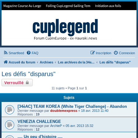
Forum de Cup In Europe
Le forum de l'America's Cup!
Smartfeed
FAQ
Inscription
Connexion
Accueil du forum
Archives
Les archives de la 34e America's Cup
Les défis "disparus"
Les défis "disparus"
Verrouillé
11 sujets • Page
1
sur
1
Sujets
[34èAC] TEAM KOREA (White Tiger Challenge) - Abandon
Dernier message par
doublemexpress
«
18 avr. 2013 11:40
Réponses :
19
VENEZIA CHALLENGE
Dernier message par
ArchieP
«
05 avr. 2013 15:32
Réponses :
12
.... Un peu d'histoire ....