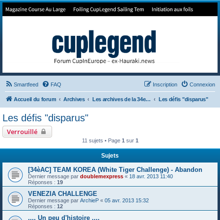
Forum de Cup In Europe
Le forum de l'America's Cup!
Smartfeed
FAQ
Inscription
Connexion
Accueil du forum
Archives
Les archives de la 34e America's Cup
Les défis "disparus"
Les défis "disparus"
Verrouillé
11 sujets • Page
1
sur
1
Sujets
[34èAC] TEAM KOREA (White Tiger Challenge) - Abandon
Dernier message par
doublemexpress
«
18 avr. 2013 11:40
Réponses :
19
VENEZIA CHALLENGE
Dernier message par
ArchieP
«
05 avr. 2013 15:32
Réponses :
12
.... Un peu d'histoire ....