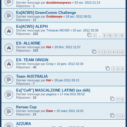
Dernier message par
doublemexpress
«
03 avr. 2013 21:13
Réponses :
1
Ex[ACWS] GreenComm Challenge
Dernier message par
Goldeneye
«
18 avr. 2012 09:51
Réponses :
17
Ex[ACWS] ALEPH
Dernier message par
Trimaran MOXIE
«
03 avr. 2012 20:36
Réponses :
222
1
9
10
11
12
…
EX- ALL4ONE
Dernier message par
Hel
«
29 févr. 2012 11:57
Réponses :
103
1
2
3
4
5
6
EX- TEAM ORIGIN
Dernier message par
Greg
«
10 janv. 2012 02:30
Réponses :
40
1
2
3
Team AUSTRALIA
Dernier message par
Hel
«
28 juin 2011 09:13
Réponses :
7
Ex["CoR"] MASCALZONE LATINO (ex défi)
Dernier message par
pagesa
«
17 mai 2011 08:52
Réponses :
22
1
2
Kersau Cup
Dernier message par
Dam
«
15 mars 2011 10:01
Réponses :
21
1
2
AZZURA