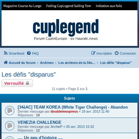
Forum de Cup In Europe
Le forum de l'America's Cup!
Smartfeed
FAQ
Inscription
Connexion
Accueil du forum
Archives
Les archives de la 34e America's Cup
Les défis "disparus"
Les défis "disparus"
Verrouillé
11 sujets • Page
1
sur
1
Sujets
[34èAC] TEAM KOREA (White Tiger Challenge) - Abandon
Dernier message par
doublemexpress
«
18 avr. 2013 11:40
Réponses :
19
VENEZIA CHALLENGE
Dernier message par
ArchieP
«
05 avr. 2013 15:32
Réponses :
12
.... Un peu d'histoire ....