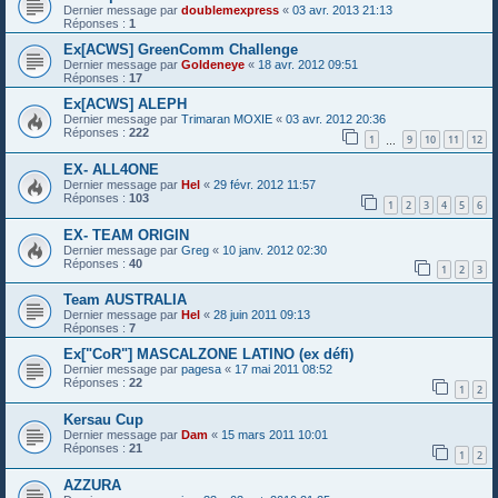
Dernier message par
doublemexpress
«
03 avr. 2013 21:13
Réponses :
1
Ex[ACWS] GreenComm Challenge
Dernier message par
Goldeneye
«
18 avr. 2012 09:51
Réponses :
17
Ex[ACWS] ALEPH
Dernier message par
Trimaran MOXIE
«
03 avr. 2012 20:36
Réponses :
222
1
9
10
11
12
…
EX- ALL4ONE
Dernier message par
Hel
«
29 févr. 2012 11:57
Réponses :
103
1
2
3
4
5
6
EX- TEAM ORIGIN
Dernier message par
Greg
«
10 janv. 2012 02:30
Réponses :
40
1
2
3
Team AUSTRALIA
Dernier message par
Hel
«
28 juin 2011 09:13
Réponses :
7
Ex["CoR"] MASCALZONE LATINO (ex défi)
Dernier message par
pagesa
«
17 mai 2011 08:52
Réponses :
22
1
2
Kersau Cup
Dernier message par
Dam
«
15 mars 2011 10:01
Réponses :
21
1
2
AZZURA