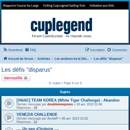
Forum de Cup In Europe
Le forum de l'America's Cup!
Smartfeed
FAQ
Inscription
Connexion
Accueil du forum
Archives
Les archives de la 34e America's Cup
Les défis "disparus"
Les défis "disparus"
Verrouillé
11 sujets • Page
1
sur
1
Sujets
[34èAC] TEAM KOREA (White Tiger Challenge) - Abandon
Dernier message par
doublemexpress
«
18 avr. 2013 11:40
Réponses :
19
VENEZIA CHALLENGE
Dernier message par
ArchieP
«
05 avr. 2013 15:32
Réponses :
12
.... Un peu d'histoire ....