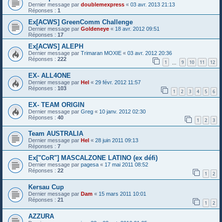
Dernier message par
doublemexpress
«
03 avr. 2013 21:13
Réponses :
1
Ex[ACWS] GreenComm Challenge
Dernier message par
Goldeneye
«
18 avr. 2012 09:51
Réponses :
17
Ex[ACWS] ALEPH
Dernier message par
Trimaran MOXIE
«
03 avr. 2012 20:36
Réponses :
222
1
9
10
11
12
…
EX- ALL4ONE
Dernier message par
Hel
«
29 févr. 2012 11:57
Réponses :
103
1
2
3
4
5
6
EX- TEAM ORIGIN
Dernier message par
Greg
«
10 janv. 2012 02:30
Réponses :
40
1
2
3
Team AUSTRALIA
Dernier message par
Hel
«
28 juin 2011 09:13
Réponses :
7
Ex["CoR"] MASCALZONE LATINO (ex défi)
Dernier message par
pagesa
«
17 mai 2011 08:52
Réponses :
22
1
2
Kersau Cup
Dernier message par
Dam
«
15 mars 2011 10:01
Réponses :
21
1
2
AZZURA