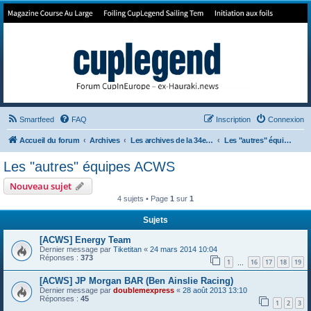
Forum de Cup In Europe
Le forum de l'America's Cup!
Smartfeed
FAQ
Inscription
Connexion
Accueil du forum
Archives
Les archives de la 34e America's Cup
Les "autres" équipes ACWS
Les "autres" équipes ACWS
Nouveau sujet
4 sujets • Page
1
sur
1
Sujets
[ACWS] Energy Team
Dernier message par
Tiketitan
«
24 mars 2014 10:04
Réponses :
373
1
16
17
18
19
…
[ACWS] JP Morgan BAR (Ben Ainslie Racing)
Dernier message par
doublemexpress
«
28 août 2013 13:10
Réponses :
45
1
2
3