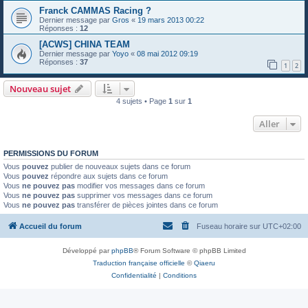
Franck CAMMAS Racing ?
Dernier message par
Gros
«
19 mars 2013 00:22
Réponses :
12
[ACWS] CHINA TEAM
Dernier message par
Yoyo
«
08 mai 2012 09:19
Réponses :
37
1
2
Nouveau sujet
4 sujets • Page
1
sur
1
Aller
PERMISSIONS DU FORUM
Vous
pouvez
publier de nouveaux sujets dans ce forum
Vous
pouvez
répondre aux sujets dans ce forum
Vous
ne pouvez pas
modifier vos messages dans ce forum
Vous
ne pouvez pas
supprimer vos messages dans ce forum
Vous
ne pouvez pas
transférer de pièces jointes dans ce forum
Accueil du forum
Fuseau horaire sur
UTC+02:00
Développé par
phpBB
® Forum Software © phpBB Limited
Traduction française officielle
©
Qiaeru
Confidentialité
|
Conditions