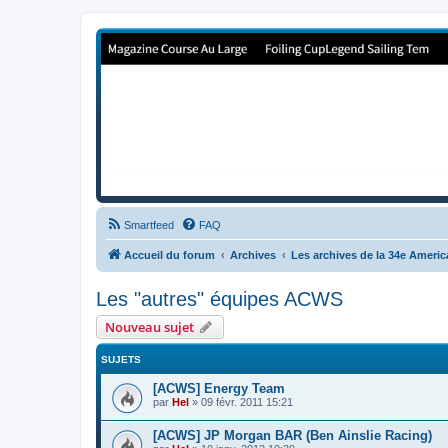
Forum de Cup In Europe
Le forum de l'America's Cup!
Smartfeed
FAQ
Accueil du forum
Archives
Les archives de la 34e Ameri
Les "autres" équipes ACWS
Nouveau sujet
SUJETS
[ACWS] Energy Team
par
Hel
»
09 févr. 2011 15:21
[ACWS] JP Morgan BAR (Ben Ainslie Racing)