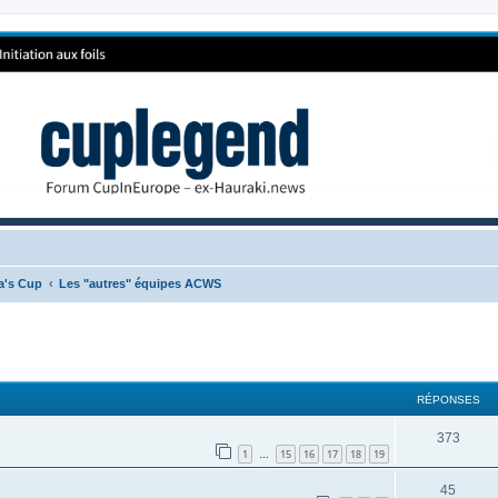
ca's Cup
Les "autres" équipes ACWS
RÉPONSES
373
1
15
16
17
18
19
…
45