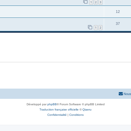
1
2
3
12
37
1
2
Nous
Développé par
phpBB
® Forum Software © phpBB Limited
Traduction française officielle
©
Qiaeru
Confidentialité
|
Conditions