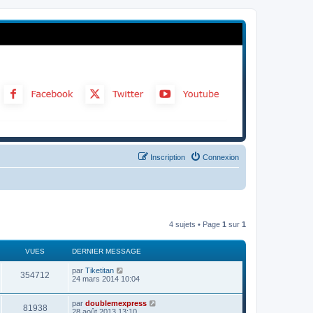
Inscription
Connexion
4 sujets • Page
1
sur
1
VUES
DERNIER MESSAGE
par
Tiketitan
354712
24 mars 2014 10:04
par
doublemexpress
81938
28 août 2013 13:10