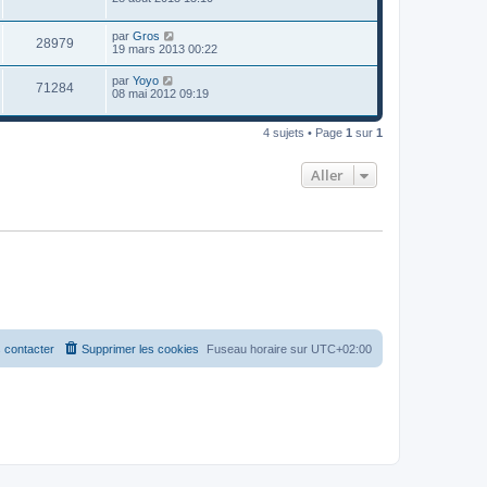
par
Gros
28979
19 mars 2013 00:22
par
Yoyo
71284
08 mai 2012 09:19
4 sujets • Page
1
sur
1
Aller
 contacter
Supprimer les cookies
Fuseau horaire sur
UTC+02:00