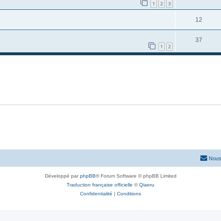
1
2
3
12
37
1
2
Nous
Développé par
phpBB
® Forum Software © phpBB Limited
Traduction française officielle
©
Qiaeru
Confidentialité
|
Conditions