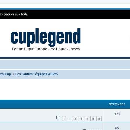
ca's Cup
Les "autres" équipes ACWS
RÉPONSES
373
1
15
16
17
18
19
…
45