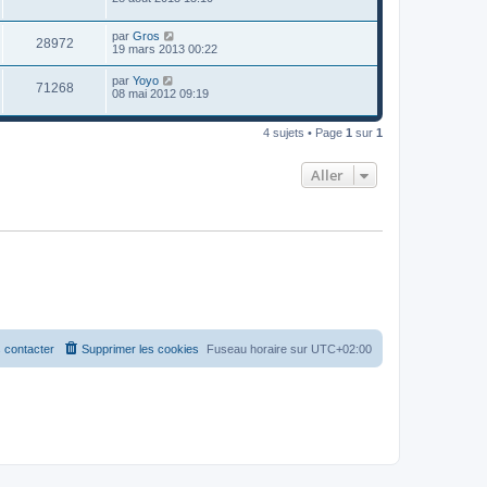
par
Gros
28972
19 mars 2013 00:22
par
Yoyo
71268
08 mai 2012 09:19
4 sujets • Page
1
sur
1
Aller
 contacter
Supprimer les cookies
Fuseau horaire sur
UTC+02:00