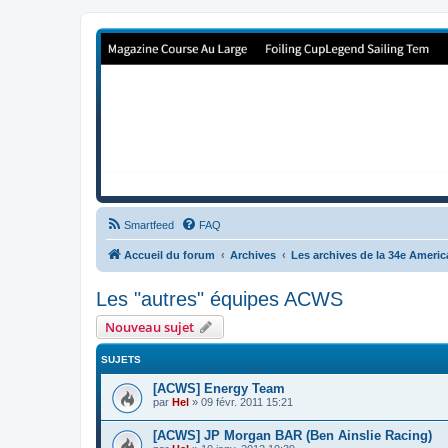
Forum de Cup In Europe
Le forum de l'America's Cup!
Smartfeed
FAQ
Accueil du forum
Archives
Les archives de la 34e Ameri
Les "autres" équipes ACWS
Nouveau sujet
SUJETS
[ACWS] Energy Team
par
Hel
»
09 févr. 2011 15:21
[ACWS] JP Morgan BAR (Ben Ainslie Racing)