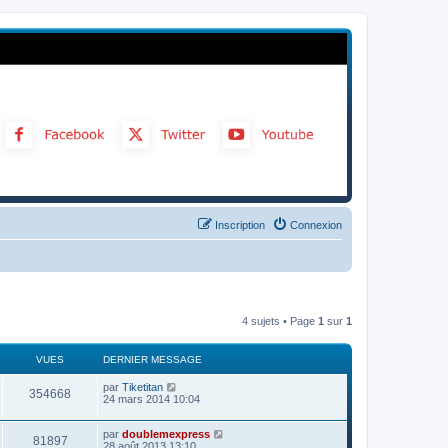
Inscription
Connexion
4 sujets • Page
1
sur
1
VUES
DERNIER MESSAGE
par
Tiketitan
354668
24 mars 2014 10:04
par
doublemexpress
81897
28 août 2013 13:10