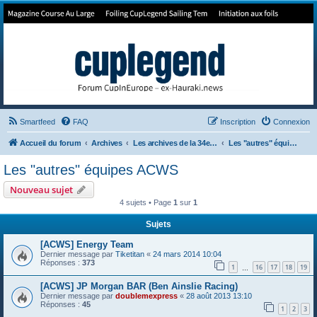
Forum de Cup In Europe
Le forum de l'America's Cup!
Smartfeed
FAQ
Inscription
Connexion
Accueil du forum
Archives
Les archives de la 34e America's Cup
Les "autres" équipes ACWS
Les "autres" équipes ACWS
Nouveau sujet
4 sujets • Page
1
sur
1
Sujets
[ACWS] Energy Team
Dernier message par
Tiketitan
«
24 mars 2014 10:04
Réponses :
373
1
16
17
18
19
…
[ACWS] JP Morgan BAR (Ben Ainslie Racing)
Dernier message par
doublemexpress
«
28 août 2013 13:10
Réponses :
45
1
2
3