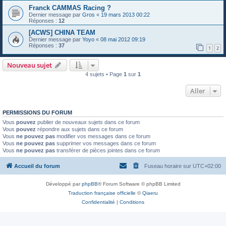
Franck CAMMAS Racing ?
Dernier message par
Gros
«
19 mars 2013 00:22
Réponses :
12
[ACWS] CHINA TEAM
Dernier message par
Yoyo
«
08 mai 2012 09:19
Réponses :
37
1
2
Nouveau sujet
4 sujets • Page
1
sur
1
Aller
PERMISSIONS DU FORUM
Vous
pouvez
publier de nouveaux sujets dans ce forum
Vous
pouvez
répondre aux sujets dans ce forum
Vous
ne pouvez pas
modifier vos messages dans ce forum
Vous
ne pouvez pas
supprimer vos messages dans ce forum
Vous
ne pouvez pas
transférer de pièces jointes dans ce forum
Accueil du forum
Fuseau horaire sur
UTC+02:00
Développé par
phpBB
® Forum Software © phpBB Limited
Traduction française officielle
©
Qiaeru
Confidentialité
|
Conditions