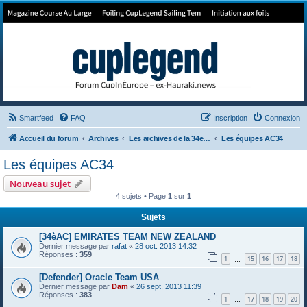
Forum de Cup In Europe
Le forum de l'America's Cup!
Smartfeed
FAQ
Inscription
Connexion
Accueil du forum
Archives
Les archives de la 34e America's Cup
Les équipes AC34
Les équipes AC34
Nouveau sujet
4 sujets • Page
1
sur
1
Sujets
[34èAC] EMIRATES TEAM NEW ZEALAND
Dernier message par
rafat
«
28 oct. 2013 14:32
Réponses :
359
1
15
16
17
18
…
[Defender] Oracle Team USA
Dernier message par
Dam
«
26 sept. 2013 11:39
Réponses :
383
1
17
18
19
20
…