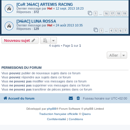
[CoR 34èAC] ARTEMIS RACING
Dernier message par
Hel
«
12 sept. 2013 18:23
Réponses :
372
1
16
17
18
19
…
[34èAC] LUNA ROSSA
Dernier message par
Hel
«
24 août 2013 10:35
Réponses :
129
1
4
5
6
7
…
Nouveau sujet
4 sujets • Page
1
sur
1
Aller
PERMISSIONS DU FORUM
Vous
pouvez
publier de nouveaux sujets dans ce forum
Vous
pouvez
répondre aux sujets dans ce forum
Vous
ne pouvez pas
modifier vos messages dans ce forum
Vous
ne pouvez pas
supprimer vos messages dans ce forum
Vous
ne pouvez pas
transférer de pièces jointes dans ce forum
Accueil du forum
Fuseau horaire sur
UTC+02:00
Développé par
phpBB
® Forum Software © phpBB Limited
Traduction française officielle
©
Qiaeru
Confidentialité
|
Conditions