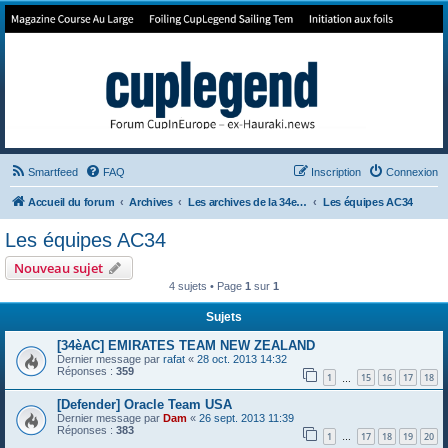
Forum de Cup In Europe
Le forum de l'America's Cup!
Smartfeed
FAQ
Inscription
Connexion
Accueil du forum
Archives
Les archives de la 34e America's Cup
Les équipes AC34
Les équipes AC34
Nouveau sujet
4 sujets • Page
1
sur
1
Sujets
[34èAC] EMIRATES TEAM NEW ZEALAND
Dernier message par
rafat
«
28 oct. 2013 14:32
Réponses :
359
1
15
16
17
18
…
[Defender] Oracle Team USA
Dernier message par
Dam
«
26 sept. 2013 11:39
Réponses :
383
1
17
18
19
20
…