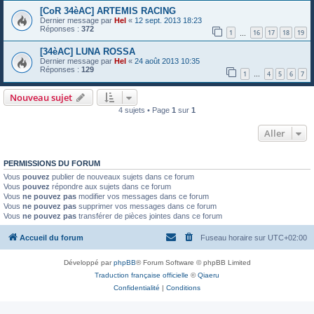
[CoR 34èAC] ARTEMIS RACING
Dernier message par
Hel
«
12 sept. 2013 18:23
Réponses :
372
1
16
17
18
19
…
[34èAC] LUNA ROSSA
Dernier message par
Hel
«
24 août 2013 10:35
Réponses :
129
1
4
5
6
7
…
Nouveau sujet
4 sujets • Page
1
sur
1
Aller
PERMISSIONS DU FORUM
Vous
pouvez
publier de nouveaux sujets dans ce forum
Vous
pouvez
répondre aux sujets dans ce forum
Vous
ne pouvez pas
modifier vos messages dans ce forum
Vous
ne pouvez pas
supprimer vos messages dans ce forum
Vous
ne pouvez pas
transférer de pièces jointes dans ce forum
Accueil du forum
Fuseau horaire sur
UTC+02:00
Développé par
phpBB
® Forum Software © phpBB Limited
Traduction française officielle
©
Qiaeru
Confidentialité
|
Conditions