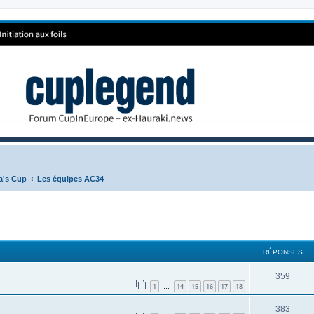
ca's Cup
Les équipes AC34
RÉPONSES
359
1
14
15
16
17
18
…
383