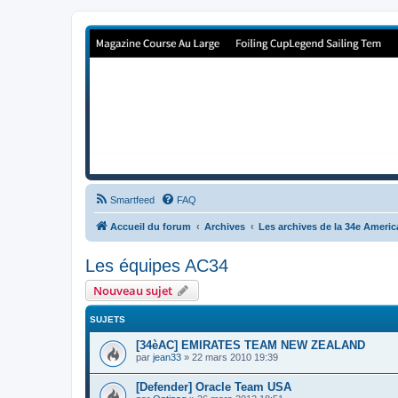
Forum de Cup In Europe
Le forum de l'America's Cup!
Smartfeed
FAQ
Accueil du forum
Archives
Les archives de la 34e Ameri
Les équipes AC34
Nouveau sujet
SUJETS
[34èAC] EMIRATES TEAM NEW ZEALAND
par
jean33
»
22 mars 2010 19:39
[Defender] Oracle Team USA