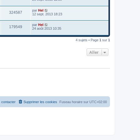
par
Hel
324587
12 sept. 2013 18:23
par
Hel
179549
24 août 2013 10:35
4 sujets • Page
1
sur
1
Aller
 contacter
Supprimer les cookies
Fuseau horaire sur
UTC+02:00