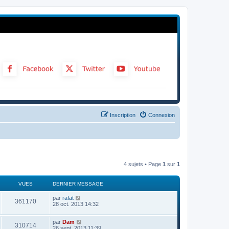
Inscription
Connexion
4 sujets • Page
1
sur
1
VUES
DERNIER MESSAGE
par
rafat
361170
28 oct. 2013 14:32
par
Dam
310714
26 sept. 2013 11:39