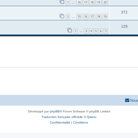
1
16
17
18
19
20
…
372
1
15
16
17
18
19
…
129
1
3
4
5
6
7
…
Nous
Développé par
phpBB
® Forum Software © phpBB Limited
Traduction française officielle
©
Qiaeru
Confidentialité
|
Conditions