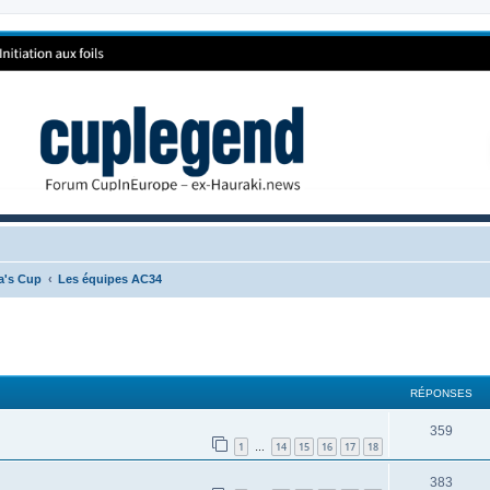
ca's Cup
Les équipes AC34
RÉPONSES
359
1
14
15
16
17
18
…
383