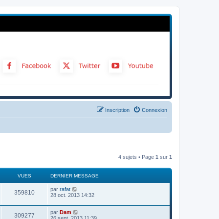
Inscription
Connexion
4 sujets • Page
1
sur
1
VUES
DERNIER MESSAGE
par
rafat
359810
28 oct. 2013 14:32
par
Dam
309277
26 sept. 2013 11:39