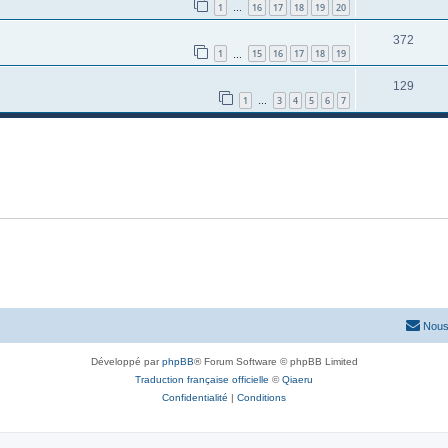
1
16
17
18
19
20
…
372
1
15
16
17
18
19
…
129
1
3
4
5
6
7
…
Nous
Développé par
phpBB
® Forum Software © phpBB Limited
Traduction française officielle
©
Qiaeru
Confidentialité
|
Conditions