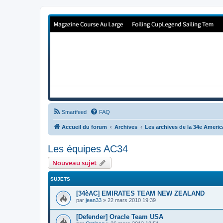
Forum de Cup In Europe
Le forum de l'America's Cup!
Smartfeed
FAQ
Accueil du forum
Archives
Les archives de la 34e Ameri
Les équipes AC34
Nouveau sujet
SUJETS
[34èAC] EMIRATES TEAM NEW ZEALAND
par
jean33
»
22 mars 2010 19:39
[Defender] Oracle Team USA