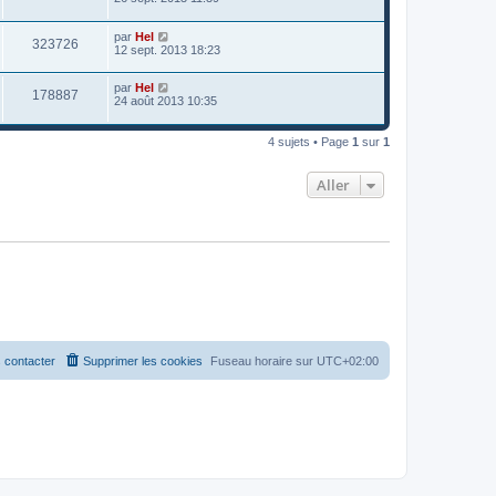
par
Hel
323726
12 sept. 2013 18:23
par
Hel
178887
24 août 2013 10:35
4 sujets • Page
1
sur
1
Aller
 contacter
Supprimer les cookies
Fuseau horaire sur
UTC+02:00