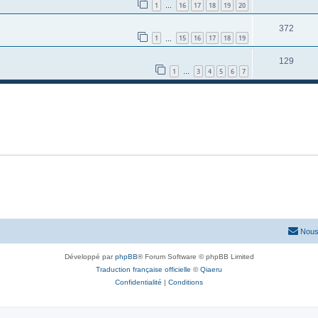
1
16
17
18
19
20
…
372
1
15
16
17
18
19
…
129
1
3
4
5
6
7
…
Nous
Développé par
phpBB
® Forum Software © phpBB Limited
Traduction française officielle
©
Qiaeru
Confidentialité
|
Conditions