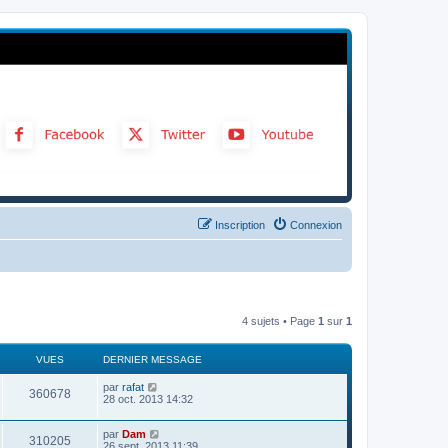
Inscription
Connexion
4 sujets • Page
1
sur
1
VUES
DERNIER MESSAGE
par
rafat
360678
28 oct. 2013 14:32
par
Dam
310205
26 sept. 2013 11:39