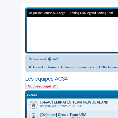
Forum de Cup In Europe
Le forum de l'America's Cup!
Smartfeed
FAQ
Accueil du forum
Archives
Les archives de la 34e Ameri
Les équipes AC34
Nouveau sujet
SUJETS
[34èAC] EMIRATES TEAM NEW ZEALAND
par
jean33
»
22 mars 2010 19:39
[Defender] Oracle Team USA