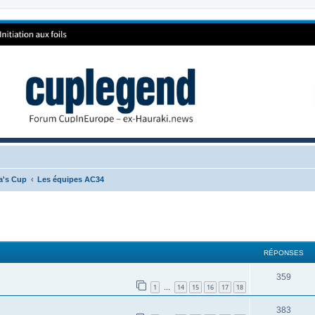
ca's Cup
Les équipes AC34
RÉPONSES
359
1
14
15
16
17
18
…
383