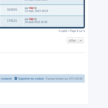
par
Hel
324025
12 sept. 2013 18:23
par
Hel
179121
24 août 2013 10:35
4 sujets • Page
1
sur
1
Aller
 contacter
Supprimer les cookies
Fuseau horaire sur
UTC+02:00