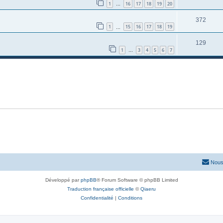
1
16
17
18
19
20
…
372
1
15
16
17
18
19
…
129
1
3
4
5
6
7
…
Nous
Développé par
phpBB
® Forum Software © phpBB Limited
Traduction française officielle
©
Qiaeru
Confidentialité
|
Conditions