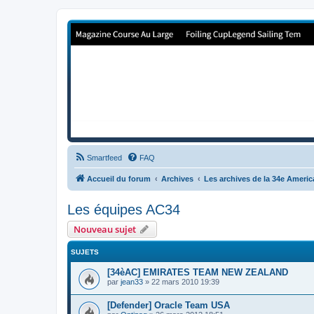
Forum de Cup In Europe
Le forum de l'America's Cup!
Smartfeed
FAQ
Accueil du forum
Archives
Les archives de la 34e Ameri
Les équipes AC34
Nouveau sujet
SUJETS
[34èAC] EMIRATES TEAM NEW ZEALAND
par
jean33
»
22 mars 2010 19:39
[Defender] Oracle Team USA