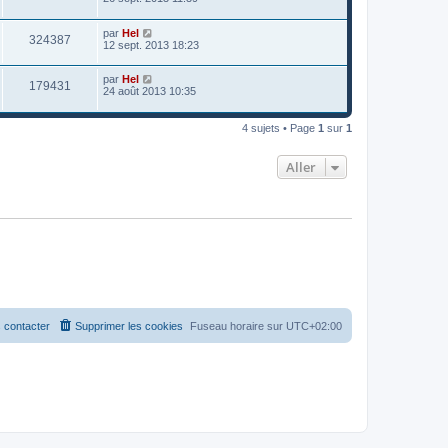
par
Hel
324387
12 sept. 2013 18:23
par
Hel
179431
24 août 2013 10:35
4 sujets • Page
1
sur
1
Aller
 contacter
Supprimer les cookies
Fuseau horaire sur
UTC+02:00