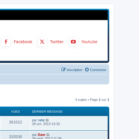
Inscription
Connexion
4 sujets • Page
1
sur
1
VUES
DERNIER MESSAGE
par
rafat
361022
28 oct. 2013 14:32
par
Dam
310530
26 sept. 2013 11:39